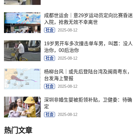
成都世运会｜意29岁运动员定向比赛昏迷
入院，抢救无效不幸离世
社会
2025-08-12
19岁男开车多次撞击单车男，叫嚣：没人
治你，00后治你
社会
2025-08-12
杨柳台风｜或先后登陆台湾及闽南粤东，
台发海上警报
社会
2025-08-12
深圳非婚生婴被拒领补贴，卫健委：待确
定
社会
2025-08-12
热门文章