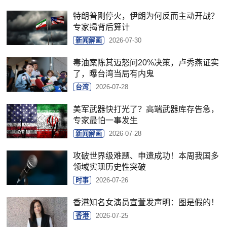
特朗普刚停火，伊朗为何反而主动开战？
专家揭背后算计
新闻解画
2026-07-30
毒油案陈其迈怒问20%决策，卢秀燕证实
了，曝台湾当局有内鬼
台湾
2026-07-28
美军武器快打光了？高端武器库存告急，
专家最怕一事发生
新闻解画
2026-07-28
攻破世界级难题、申遗成功！本周我国多
领域实现历史性突破
时事
2026-07-26
香港知名女演员宣萱发声明：图是假的！
香港
2026-07-25