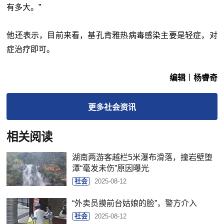
有多大。”
他还表示，目前来看，基孔肯雅热病毒感染主要是轻症，对
症治疗即可。
编辑︱杨睿奇
更多
社会
资讯
相关阅读
湖南两游客越栏5米瀑布滑落，撞岩壁堕
潭“毫发未伤”原因曝光
社会
2025-08-12
“外卖员摸前台姑娘的脸”，警方介入
社会
2025-08-12