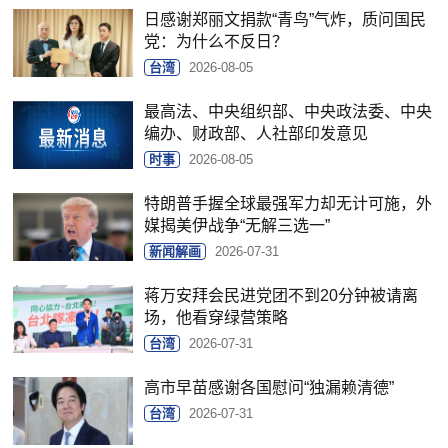
日感谢郑丽文捐款“青鸟”气炸，质问国民
党：为什么不反日？
台湾
2026-08-05
最高法、中央组织部、中央政法委、中央
编办、财政部、人社部印发意见
时事
2026-08-05
特朗普手握全球最强军力却无计可施，外
媒揭美伊战争“无解三选一”
新闻解画
2026-07-31
蒋万安拜会民进党团不到20分钟被请离
场，他看穿绿营策略
台湾
2026-07-31
高市早苗感谢各国慰问“独漏赖清德”
台湾
2026-07-31