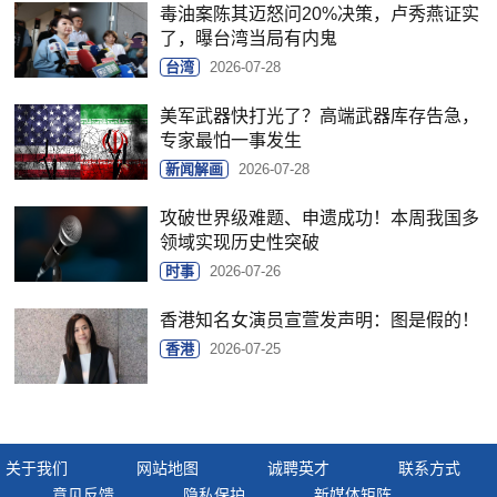
毒油案陈其迈怒问20%决策，卢秀燕证实
了，曝台湾当局有内鬼
台湾
2026-07-28
美军武器快打光了？高端武器库存告急，
专家最怕一事发生
新闻解画
2026-07-28
攻破世界级难题、申遗成功！本周我国多
领域实现历史性突破
时事
2026-07-26
香港知名女演员宣萱发声明：图是假的！
香港
2026-07-25
关于我们
网站地图
诚聘英才
联系方式
意见反馈
隐私保护
新媒体矩阵