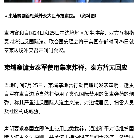
▲柬埔寨副首相兼外交大臣布拉索昆。（资料图）
柬埔寨和泰国24日和25日在边境地区发生冲突，双方互相指
责对方违反国际法。联合国安理会将于美国东部时间25日就
泰柬边境冲突召开闭门会议。
柬埔寨谴责泰军使用集束炸弹，泰方暂无回应
当地时间7月25日，柬埔寨地雷行动管理局发表声明，
谴责
泰军在柬泰边境自然村使用了类似国际禁用的集束弹药的炮
弹
，称其严重违反国际人道主义法，对边境居民、扫雷人员
及社区构成威胁。
声明要求泰国立即停止使用此类武器，通过和平对话维护国
际人道主义法原则，并承诺秉持透明度与问责态度，邀请联