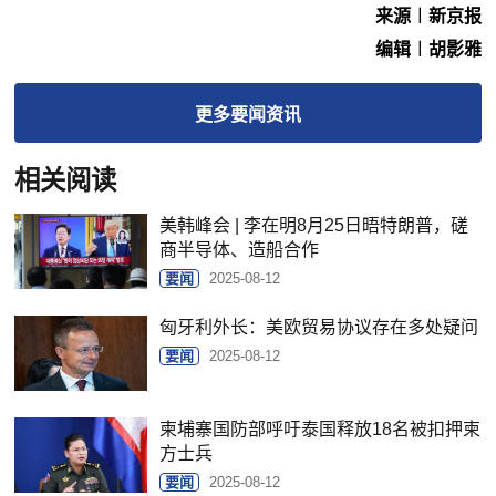
来源︱新京报
编辑︱胡影雅
更多
要闻
资讯
相关阅读
美韩峰会 | 李在明8月25日晤特朗普，磋
商半导体、造船合作
要闻
2025-08-12
匈牙利外长：美欧贸易协议存在多处疑问
要闻
2025-08-12
柬埔寨国防部呼吁泰国释放18名被扣押柬
方士兵
要闻
2025-08-12