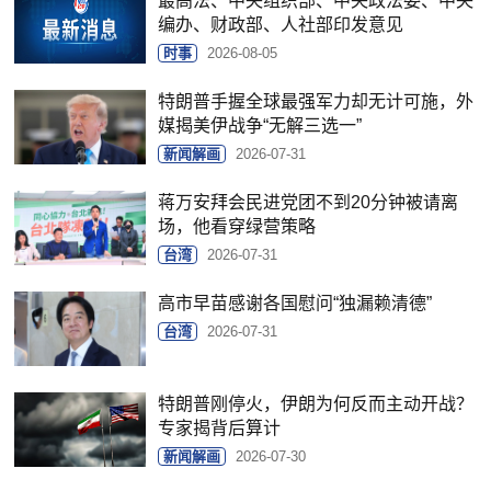
最高法、中央组织部、中央政法委、中央
编办、财政部、人社部印发意见
时事
2026-08-05
特朗普手握全球最强军力却无计可施，外
媒揭美伊战争“无解三选一”
新闻解画
2026-07-31
蒋万安拜会民进党团不到20分钟被请离
场，他看穿绿营策略
台湾
2026-07-31
高市早苗感谢各国慰问“独漏赖清德”
台湾
2026-07-31
特朗普刚停火，伊朗为何反而主动开战？
专家揭背后算计
新闻解画
2026-07-30