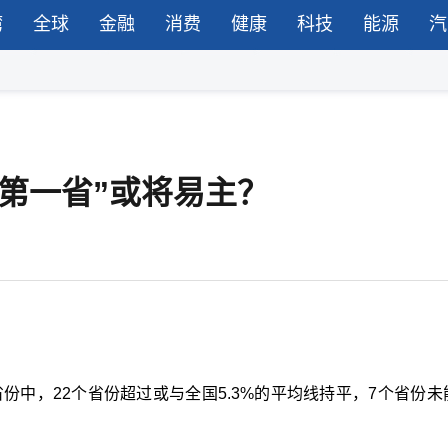
湾
全球
金融
消费
健康
科技
能源
汽
部第一省”或将易主？
份中，22个省份超过或与全国5.3%的平均线持平，7个省份未