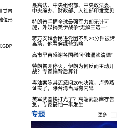
最高法、中央组织部、中央政法委、
中央编办、财政部、人社部印发意见
和甘肃
的地位形
特朗普手握全球最强军力却无计可
施，外媒揭美伊战争“无解三选一”
蒋万安拜会民进党团不到20分钟被请
离场，他看穿绿营策略
GDP
高市早苗感谢各国慰问“独漏赖清德”
特朗普刚停火，伊朗为何反而主动开
战？专家揭背后算计
毒油案陈其迈怒问20%决策，卢秀燕
证实了，曝台湾当局有内鬼
美军武器快打光了？高端武器库存告
急，专家最怕一事发生
专题
更多