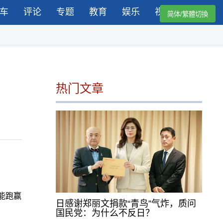
车
评论
专题
教育
娱乐
视频
简体/繁體切換
热门文章
能跑赢
日感谢郑丽文捐款“青鸟”气炸，质问
国民党：为什么不反日？