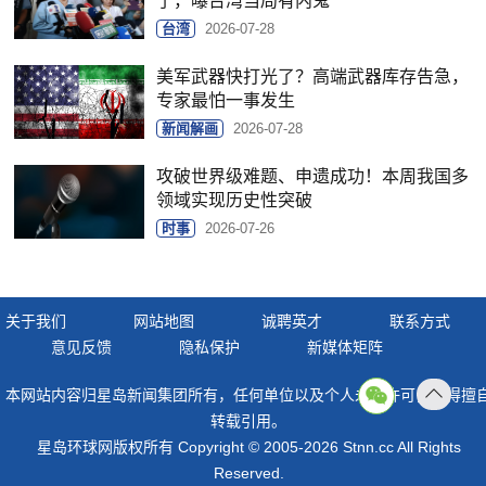
了，曝台湾当局有内鬼
台湾
2026-07-28
美军武器快打光了？高端武器库存告急，
专家最怕一事发生
新闻解画
2026-07-28
攻破世界级难题、申遗成功！本周我国多
领域实现历史性突破
时事
2026-07-26
关于我们
网站地图
诚聘英才
联系方式
意见反馈
隐私保护
新媒体矩阵
本网站内容归星岛新闻集团所有，任何单位以及个人未经许可，不得擅
返回
转载引用。
顶部
星岛环球网版权所有 Copyright © 2005-2026 Stnn.cc All Rights
Reserved.