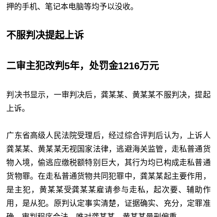
押的手机、笔记本电脑等均予以没收。
不服判决提起上诉
二审主犯改判5年，处罚金1216万元
判决书显示，一审判决后，龚某某、黄某某不服判决，提起
上诉。
广东省高级人民法院受理后，经过综合评判后认为，上诉人
龚某某、黄某某无视国家法律，逃避海关监管，走私普通货
物入境，偷逃应缴税额特别巨大，其行为均已构成走私普通
货物罪。在走私普通货物共同犯罪中，龚某某起主要作用，
是主犯，黄某某受龚某某雇请参与走私，起次要、辅助作
用，是从犯。原判认定事实清楚，证据确实、充分，定罪准
确，审判程序合法，唯对龚某某、黄某某量刑偏重。