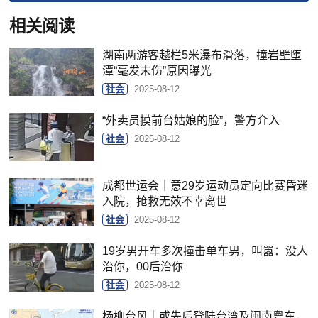
相关阅读
湖南两游客越栏5米瀑布滑落，撞岩壁堕
潭“毫发未伤”原因曝光
社会
2025-08-12
“外卖员摸前台姑娘的脸”，警方介入
社会
2025-08-12
成都世运会｜意29岁运动员定向比赛昏迷
入院，抢救无效不幸离世
社会
2025-08-12
19岁男开车多次撞击单车男，叫嚣：没人
治你，00后治你
社会
2025-08-12
杨柳台风｜或先后登陆台湾及闽南粤东，