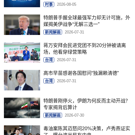
时事
2026-08-05
特朗普手握全球最强军力却无计可施，外
媒揭美伊战争“无解三选一”
新闻解画
2026-07-31
蒋万安拜会民进党团不到20分钟被请离
场，他看穿绿营策略
台湾
2026-07-31
高市早苗感谢各国慰问“独漏赖清德”
台湾
2026-07-31
特朗普刚停火，伊朗为何反而主动开战？
专家揭背后算计
新闻解画
2026-07-30
毒油案陈其迈怒问20%决策，卢秀燕证实