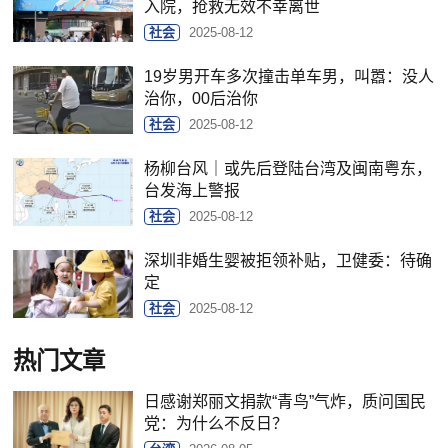
入院，抢救无效不幸离世
社会
2025-08-12
19岁男开车多次撞击单车男，叫嚣：没人
治你，00后治你
社会
2025-08-12
杨柳台风｜或先后登陆台湾及闽南粤东，
台发海上警报
社会
2025-08-12
深圳非婚生婴被拒领补贴，卫健委：待确
定
社会
2025-08-12
热门文章
日感谢郑丽文捐款“青鸟”气炸，质问国民
党：为什么不反日？