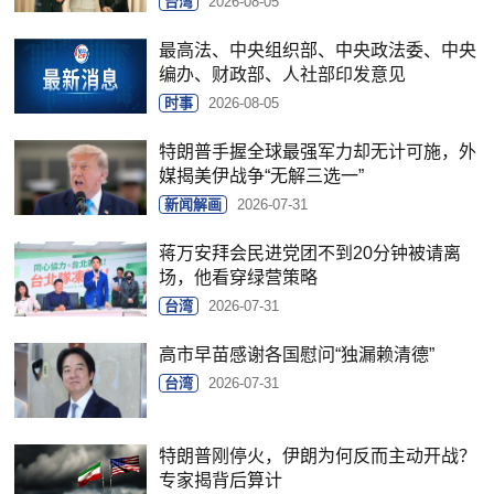
台湾
2026-08-05
最高法、中央组织部、中央政法委、中央
编办、财政部、人社部印发意见
时事
2026-08-05
特朗普手握全球最强军力却无计可施，外
媒揭美伊战争“无解三选一”
新闻解画
2026-07-31
蒋万安拜会民进党团不到20分钟被请离
场，他看穿绿营策略
台湾
2026-07-31
高市早苗感谢各国慰问“独漏赖清德”
台湾
2026-07-31
特朗普刚停火，伊朗为何反而主动开战？
专家揭背后算计