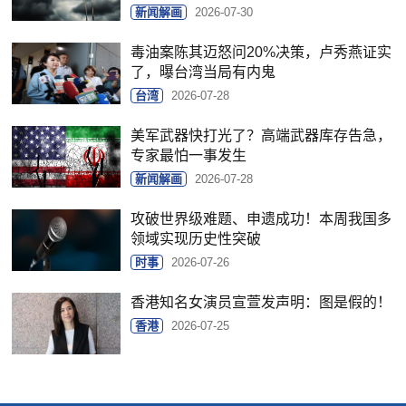
新闻解画
2026-07-30
毒油案陈其迈怒问20%决策，卢秀燕证实
了，曝台湾当局有内鬼
台湾
2026-07-28
美军武器快打光了？高端武器库存告急，
专家最怕一事发生
新闻解画
2026-07-28
攻破世界级难题、申遗成功！本周我国多
领域实现历史性突破
时事
2026-07-26
香港知名女演员宣萱发声明：图是假的！
香港
2026-07-25