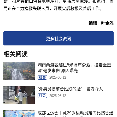
断，拍片者指山洪将水坝冲开，更将房屋淹浸。报道指，当
局正在全力搜救失联人员，开展灾后救援及善后工作。
编辑︱叶金雅
更多
社会
资讯
相关阅读
湖南两游客越栏5米瀑布滑落，撞岩壁堕
潭“毫发未伤”原因曝光
社会
2025-08-12
“外卖员摸前台姑娘的脸”，警方介入
社会
2025-08-12
成都世运会｜意29岁运动员定向比赛昏迷