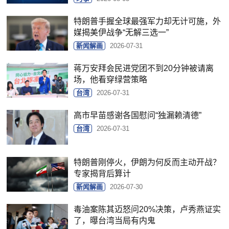
特朗普手握全球最强军力却无计可施，外
媒揭美伊战争“无解三选一”
新闻解画
2026-07-31
蒋万安拜会民进党团不到20分钟被请离
场，他看穿绿营策略
台湾
2026-07-31
高市早苗感谢各国慰问“独漏赖清德”
台湾
2026-07-31
特朗普刚停火，伊朗为何反而主动开战？
专家揭背后算计
新闻解画
2026-07-30
毒油案陈其迈怒问20%决策，卢秀燕证实
了，曝台湾当局有内鬼