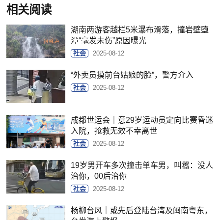
相关阅读
湖南两游客越栏5米瀑布滑落，撞岩壁堕
潭“毫发未伤”原因曝光
社会
2025-08-12
“外卖员摸前台姑娘的脸”，警方介入
社会
2025-08-12
成都世运会｜意29岁运动员定向比赛昏迷
入院，抢救无效不幸离世
社会
2025-08-12
19岁男开车多次撞击单车男，叫嚣：没人
治你，00后治你
社会
2025-08-12
杨柳台风｜或先后登陆台湾及闽南粤东，