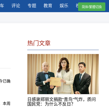
车
评论
专题
教育
娱乐
视频
简体/繁體切換
热门文章
今已确
日感谢郑丽文捐款“青鸟”气炸，质问
，本周
国民党：为什么不反日？