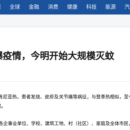
湾
全球
金融
消费
健康
科技
能源
汽
爆疫情，今明开始大规模灭蚊
肯尼亚热，患者发烧、皮疹及关节痛等病征，与登革热相似，至
展。
区各企事业单位、学校、建筑工地、村（社区）、家庭及全体市民