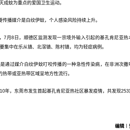
杀灭成蚊为重点的爱国卫生运动。
要传播媒介是白纹伊蚊，个人感染风险持续上升。
称，7月8日，顺德区监测发现一宗境外输入引起的基孔肯尼亚热
，主要集中在乐从镇、北滘镇、陈村镇，均为轻症病例。
热是通过媒介白纹伊蚊叮咬传播的一种急性传染病，在非洲次撒
的热带或亚热带区域呈地方性流行。
010年，东莞市发生首起基孔肯尼亚热社区暴发疫情，共发现253
编辑︱