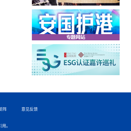
矩阵
意见反馈
引用。
返回顶部