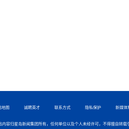
站地图
诚聘英才
联系方式
隐私保护
新媒体
站内容归星岛新闻集团所有，任何单位以及个人未经许可，不得擅自转载