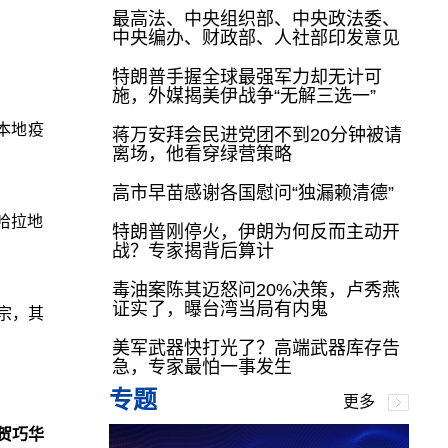
最高法、中央组织部、中央政法委、
中央编办、财政部、人社部印发意见
特朗普手握全球最强军力却无计可
施，外媒揭美伊战争“无解三选一”
本地疫
蒋万安拜会民进党团不到20分钟被请
离场，他看穿绿营策略
高市早苗感谢各国慰问“独漏赖清德”
哈拉地
特朗普刚停火，伊朗为何反而主动开
战？专家揭背后算计
毒油案陈其迈怒问20%决策，卢秀燕
证实了，曝台湾当局有内鬼
宗，其
美军武器快打光了？高端武器库存告
急，专家最怕一事发生
专题
更多
贺巧华