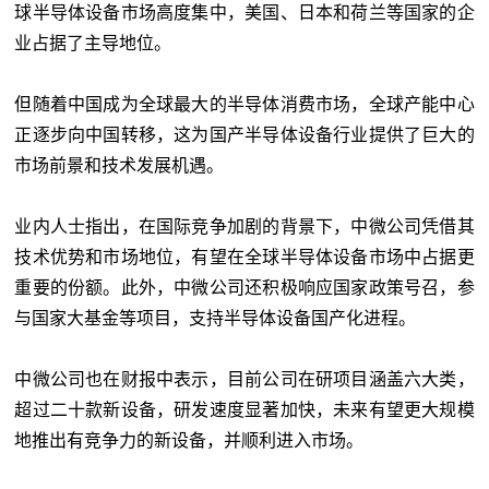
球半导体设备市场高度集中，美国、日本和荷兰等国家的企
业占据了主导地位。
但随着中国成为全球最大的半导体消费市场，全球产能中心
正逐步向中国转移，这为国产半导体设备行业提供了巨大的
市场前景和技术发展机遇。
业内人士指出，在国际竞争加剧的背景下，中微公司凭借其
技术优势和市场地位，有望在全球半导体设备市场中占据更
重要的份额。此外，中微公司还积极响应国家政策号召，参
与国家大基金等项目，支持半导体设备国产化进程。
中微公司也在财报中表示，目前公司在研项目涵盖六大类，
超过二十款新设备，研发速度显著加快，未来有望更大规模
地推出有竞争力的新设备，并顺利进入市场。