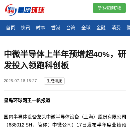
简体/繁體切換
首页
快讯
时事
香港
台湾
全球
金融
消费
中微半导体上半年预增超40%，研
发投入领跑科创板
2025-07-18 15:27
生成海报
星岛环球网王一帆报道
国内半导体设备龙头中微半导体设备（上海）股份有限公司
（688012.SH，简称：中微公司）17日发布半年度业绩预