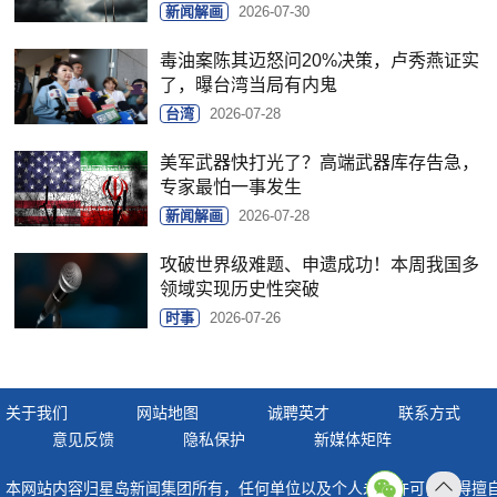
新闻解画
2026-07-30
毒油案陈其迈怒问20%决策，卢秀燕证实
了，曝台湾当局有内鬼
台湾
2026-07-28
美军武器快打光了？高端武器库存告急，
专家最怕一事发生
新闻解画
2026-07-28
攻破世界级难题、申遗成功！本周我国多
领域实现历史性突破
时事
2026-07-26
关于我们
网站地图
诚聘英才
联系方式
意见反馈
隐私保护
新媒体矩阵
本网站内容归星岛新闻集团所有，任何单位以及个人未经许可，不得擅