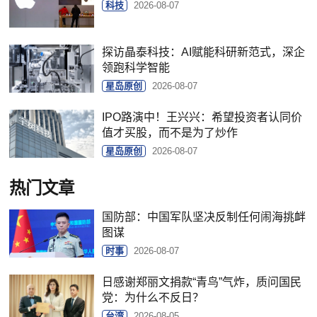
科技
2026-08-07
探访晶泰科技：AI赋能科研新范式，深企
领跑科学智能
星岛原创
2026-08-07
IPO路演中！王兴兴：希望投资者认同价
值才买股，而不是为了炒作
星岛原创
2026-08-07
热门文章
国防部：中国军队坚决反制任何闹海挑衅
图谋
时事
2026-08-07
日感谢郑丽文捐款“青鸟”气炸，质问国民
党：为什么不反日？
台湾
2026-08-05