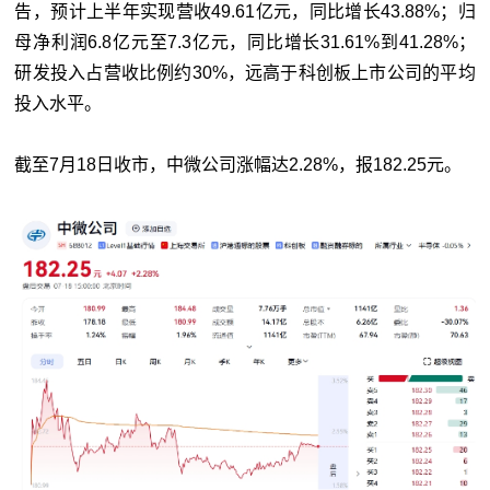
告，预计上半年实现营收49.61亿元，同比增长43.88%；归
母净利润6.8亿元至7.3亿元，同比增长31.61%到41.28%；
研发投入占营收比例约30%，远高于科创板上市公司的平均
投入水平。
截至7月18日收市，中微公司涨幅达2.28%，报182.25元。