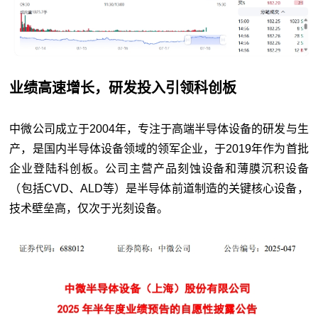
业绩高速增长，研发投入引领科创板
中微公司成立于2004年，专注于高端半导体设备的研发与生
产，是国内半导体设备领域的领军企业，于2019年作为首批
企业登陆科创板。公司主营产品刻蚀设备和薄膜沉积设备
（包括CVD、ALD等）是半导体前道制造的关键核心设备，
技术壁垒高，仅次于光刻设备。