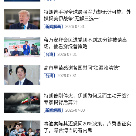
特朗普手握全球最强军力却无计可施，外
媒揭美伊战争“无解三选一”
新闻解画
2026-07-31
蒋万安拜会民进党团不到20分钟被请离
场，他看穿绿营策略
台湾
2026-07-31
高市早苗感谢各国慰问“独漏赖清德”
台湾
2026-07-31
特朗普刚停火，伊朗为何反而主动开战？
专家揭背后算计
新闻解画
2026-07-30
毒油案陈其迈怒问20%决策，卢秀燕证实
了，曝台湾当局有内鬼