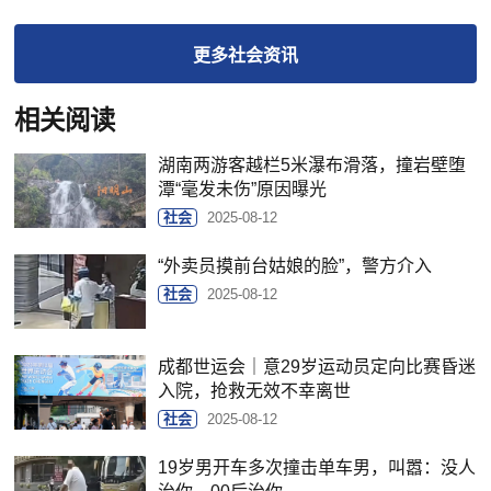
更多
社会
资讯
相关阅读
湖南两游客越栏5米瀑布滑落，撞岩壁堕
潭“毫发未伤”原因曝光
社会
2025-08-12
“外卖员摸前台姑娘的脸”，警方介入
社会
2025-08-12
成都世运会｜意29岁运动员定向比赛昏迷
入院，抢救无效不幸离世
社会
2025-08-12
19岁男开车多次撞击单车男，叫嚣：没人