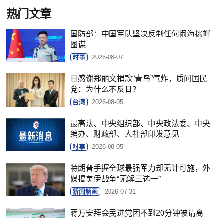
热门文章
国防部：中国军队坚决反制任何闹海挑衅
图谋
时事
2026-08-07
日感谢郑丽文捐款“青鸟”气炸，质问国民
党：为什么不反日？
台湾
2026-08-05
最高法、中央组织部、中央政法委、中央
编办、财政部、人社部印发意见
时事
2026-08-05
特朗普手握全球最强军力却无计可施，外
媒揭美伊战争“无解三选一”
新闻解画
2026-07-31
蒋万安拜会民进党团不到20分钟被请离