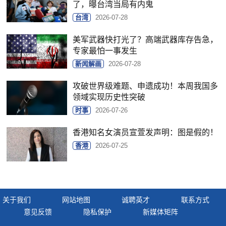
了，曝台湾当局有内鬼
台湾
2026-07-28
美军武器快打光了？高端武器库存告急，
专家最怕一事发生
新闻解画
2026-07-28
攻破世界级难题、申遗成功！本周我国多
领域实现历史性突破
时事
2026-07-26
香港知名女演员宣萱发声明：图是假的！
香港
2026-07-25
关于我们
网站地图
诚聘英才
联系方式
意见反馈
隐私保护
新媒体矩阵