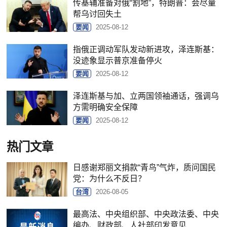
传基辅准备对俄“割地”，特朗普：会尽量
帮乌讨回失土
要闻
2025-08-12
指俄正调动军队发动新进攻，泽连斯基：
没迹象显示普京准备停火
要闻
2025-08-12
泽连斯基与加、立两国领袖通话，强调乌
方需明确安全保障
要闻
2025-08-12
热门文章
日感谢郑丽文捐款“青鸟”气炸，质问国民
党：为什么不反日？
台湾
2026-08-05
最高法、中央组织部、中央政法委、中央
编办、财政部、人社部印发意见