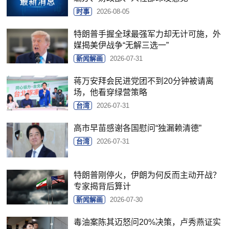
时事
2026-08-05
特朗普手握全球最强军力却无计可施，外
媒揭美伊战争“无解三选一”
新闻解画
2026-07-31
蒋万安拜会民进党团不到20分钟被请离
场，他看穿绿营策略
台湾
2026-07-31
高市早苗感谢各国慰问“独漏赖清德”
台湾
2026-07-31
特朗普刚停火，伊朗为何反而主动开战？
专家揭背后算计
新闻解画
2026-07-30
毒油案陈其迈怒问20%决策，卢秀燕证实