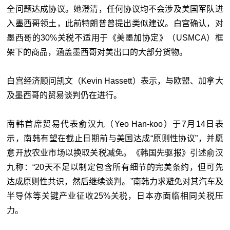
全问题达成协议。她澄清，任何协议均不会涉及美国军队进
入墨西哥领土，此前特朗普曾提出类似建议。白宫确认，对
墨西哥的30%关税不适用于《美墨加协定》（USMCA）框
架下的商品，涵盖墨西哥对美出口的大部分货物。
白宫经济顾问凯文（Kevin Hassett）表示，与欧盟、加拿大
及墨西哥的贸易谈判仍在进行。
南韩首席贸易代表俞汉九（Yeo Han-koo）于7月14日表
示，南韩有望在截止日期前与美国达成“原则性协议”，并愿
意开放农业市场以换取关税减免。《韩国先驱报》引述俞汉
九称：“20天不足以制定包含所有细节的完美条约，但可先
达成原则性共识，然后继续谈判。”南韩力求避免对其汽车及
半导体等关键产业征收25%关税，日本亦面临相同关税压
力。