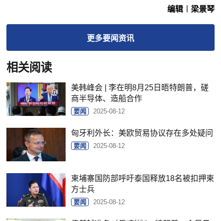
编辑︱梁景琴
更多
要闻
资讯
相关阅读
美韩峰会 | 李在明8月25日晤特朗普，磋
商半导体、造船合作
要闻
2025-08-12
匈牙利外长：美欧贸易协议存在多处疑问
要闻
2025-08-12
柬埔寨国防部呼吁泰国释放18名被扣押柬
方士兵
要闻
2025-08-12