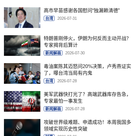
高市早苗感谢各国慰问“独漏赖清德”
台湾
2026-07-31
特朗普刚停火，伊朗为何反而主动开战？
专家揭背后算计
新闻解画
2026-07-30
毒油案陈其迈怒问20%决策，卢秀燕证实
了，曝台湾当局有内鬼
台湾
2026-07-28
美军武器快打光了？高端武器库存告急，
专家最怕一事发生
新闻解画
2026-07-28
攻破世界级难题、申遗成功！本周我国多
领域实现历史性突破