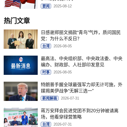
要闻
2025-08-12
热门文章
日感谢郑丽文捐款“青鸟”气炸，质问国民
党：为什么不反日？
台湾
2026-08-05
最高法、中央组织部、中央政法委、中央
编办、财政部、人社部印发意见
时事
2026-08-05
特朗普手握全球最强军力却无计可施，外
媒揭美伊战争“无解三选一”
新闻解画
2026-07-31
蒋万安拜会民进党团不到20分钟被请离
场，他看穿绿营策略
台湾
2026-07-31