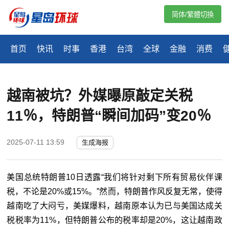
简体/繁體切換
首页
快讯
时事
香港
台湾
全球
金融
消费
越南被坑？外媒曝原敲定关税
11％，特朗普“瞬间加码”变20％
2025-07-11 13:59
生成海报
美国总统特朗普
10
日透露“我们将针对剩下所有贸易伙伴课
税，不论是
20%
或
15%
。”然而，特朗普作风反复无常，使得
越南吃了大闷亏，美媒爆料，越南原本认为已与美国达成关
税税率为
11%
，但特朗普公布的税率却是
20%
，这让越南政