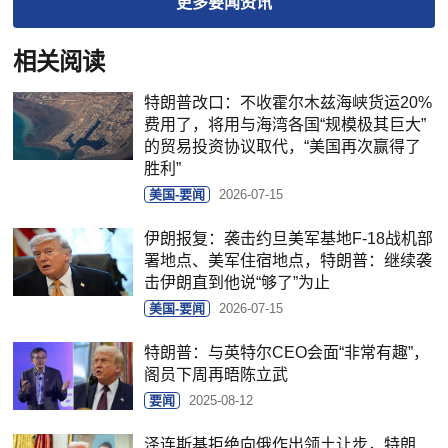
更多
要闻
资讯
相关阅读
特朗普改口：不收霍尔木兹海峡货运20%
费用了，将用与海湾各国“规模极其巨大”
的贸易投资协议取代，“美国再次赢得了
胜利”
美国-要闻
2026-07-15
伊朗报复：袭击约旦美军基地F-18战机部
署地点、美军住宿地点，特朗普：继续袭
击伊朗直到他说“够了”为止
美国-要闻
2026-07-15
特朗普：与英特尔CEO会面“非常有趣”，
阁员下周再晤陈立武
要闻
2025-08-12
泽连斯基拒绝向俄作出领土让步，特朗