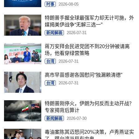
时事
2026-08-05
特朗普手握全球最强军力却无计可施，外
媒揭美伊战争“无解三选一”
新闻解画
2026-07-31
蒋万安拜会民进党团不到20分钟被请离
场，他看穿绿营策略
台湾
2026-07-31
高市早苗感谢各国慰问“独漏赖清德”
台湾
2026-07-31
特朗普刚停火，伊朗为何反而主动开战？
专家揭背后算计
新闻解画
2026-07-30
毒油案陈其迈怒问20%决策，卢秀燕证实
了，曝台湾当局有内鬼