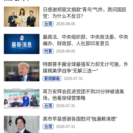
日感谢郑丽文捐款“青鸟”气炸，质问国民
党：为什么不反日？
台湾
2026-08-05
最高法、中央组织部、中央政法委、中央
编办、财政部、人社部印发意见
时事
2026-08-05
特朗普手握全球最强军力却无计可施，外
媒揭美伊战争“无解三选一”
新闻解画
2026-07-31
蒋万安拜会民进党团不到20分钟被请离
场，他看穿绿营策略
台湾
2026-07-31
高市早苗感谢各国慰问“独漏赖清德”
台湾
2026-07-31