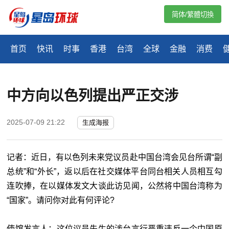
简体/繁體切換
首页
快讯
时事
香港
台湾
全球
金融
消费
中方向以色列提出严正交涉
2025-07-09 21:22
生成海报
记者：近日，有以色列未来党议员赴中国台湾会见台所谓“副
总统”和“外长”，返以后在社交媒体平台同台相关人员相互勾
连吹捧，在以媒体发文大谈此访见闻，公然将中国台湾称为
“国家”。请问你对此有何评论?
使馆发言人：这位议员先生的涉台言行严重违反一个中国原