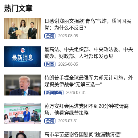
热门文章
日感谢郑丽文捐款“青鸟”气炸，质问国民
党：为什么不反日？
台湾
2026-08-05
最高法、中央组织部、中央政法委、中央
编办、财政部、人社部印发意见
时事
2026-08-05
特朗普手握全球最强军力却无计可施，外
媒揭美伊战争“无解三选一”
新闻解画
2026-07-31
蒋万安拜会民进党团不到20分钟被请离
场，他看穿绿营策略
台湾
2026-07-31
高市早苗感谢各国慰问“独漏赖清德”