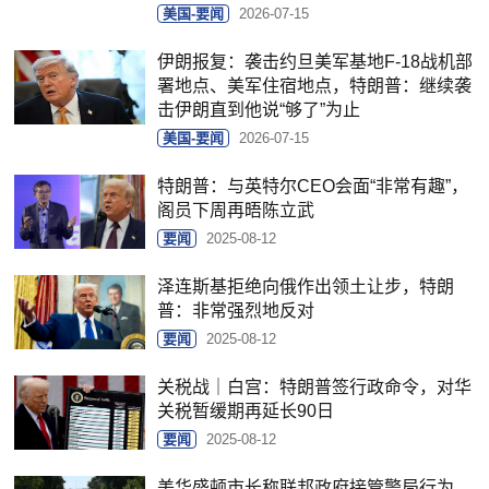
美国-要闻
2026-07-15
伊朗报复：袭击约旦美军基地F-18战机部
署地点、美军住宿地点，特朗普：继续袭
击伊朗直到他说“够了”为止
美国-要闻
2026-07-15
特朗普：与英特尔CEO会面“非常有趣”，
阁员下周再晤陈立武
要闻
2025-08-12
泽连斯基拒绝向俄作出领土让步，特朗
普：非常强烈地反对
要闻
2025-08-12
关税战｜白宫：特朗普签行政命令，对华
关税暂缓期再延长90日
要闻
2025-08-12
美华盛顿市长称联邦政府接管警局行为