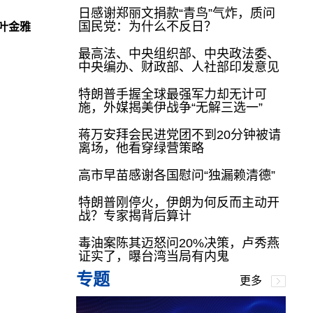
日感谢郑丽文捐款“青鸟”气炸，质问
国民党：为什么不反日？
叶金雅
最高法、中央组织部、中央政法委、
中央编办、财政部、人社部印发意见
特朗普手握全球最强军力却无计可
施，外媒揭美伊战争“无解三选一”
蒋万安拜会民进党团不到20分钟被请
离场，他看穿绿营策略
高市早苗感谢各国慰问“独漏赖清德”
特朗普刚停火，伊朗为何反而主动开
战？专家揭背后算计
毒油案陈其迈怒问20%决策，卢秀燕
证实了，曝台湾当局有内鬼
专题
更多