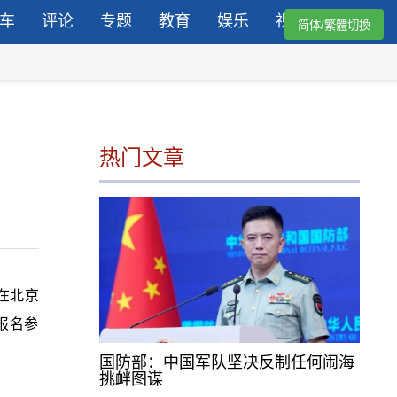
车
评论
专题
教育
娱乐
视频
简体/繁體切換
热门文章
在北京
报名参
国防部：中国军队坚决反制任何闹海
挑衅图谋