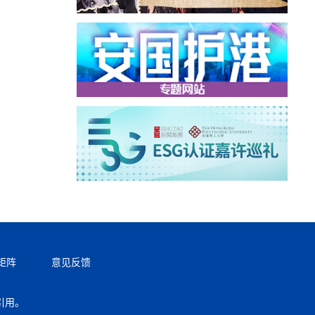
矩阵
意见反馈
引用。
返回顶部