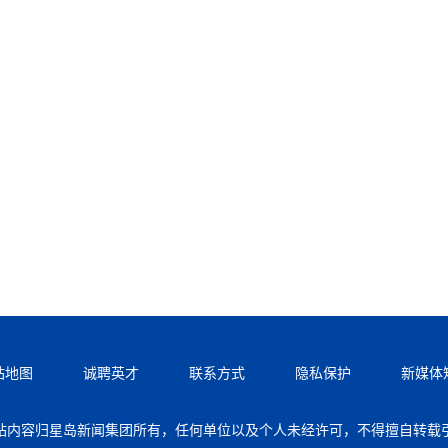
站地图
诚聘英才
联系方式
隐私保护
新媒体
站内容归星岛新闻集团所有，任何单位以及个人未经许可，不得擅自转载