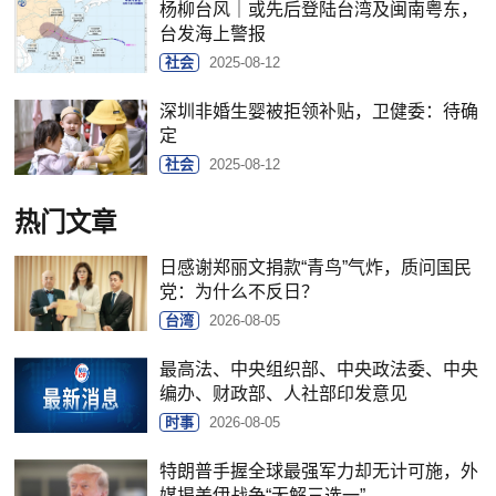
杨柳台风｜或先后登陆台湾及闽南粤东，
台发海上警报
社会
2025-08-12
深圳非婚生婴被拒领补贴，卫健委：待确
定
社会
2025-08-12
热门文章
日感谢郑丽文捐款“青鸟”气炸，质问国民
党：为什么不反日？
台湾
2026-08-05
最高法、中央组织部、中央政法委、中央
编办、财政部、人社部印发意见
时事
2026-08-05
特朗普手握全球最强军力却无计可施，外
媒揭美伊战争“无解三选一”