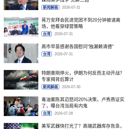
新闻解画
2026-07-31
蒋万安拜会民进党团不到20分钟被请离
场，他看穿绿营策略
台湾
2026-07-31
高市早苗感谢各国慰问“独漏赖清德”
台湾
2026-07-31
特朗普刚停火，伊朗为何反而主动开战？
专家揭背后算计
新闻解画
2026-07-30
毒油案陈其迈怒问20%决策，卢秀燕证实
了，曝台湾当局有内鬼
台湾
2026-07-28
美军武器快打光了？高端武器库存告急，