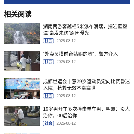
相关阅读
湖南两游客越栏5米瀑布滑落，撞岩壁堕
潭“毫发未伤”原因曝光
社会
2025-08-12
“外卖员摸前台姑娘的脸”，警方介入
社会
2025-08-12
成都世运会｜意29岁运动员定向比赛昏迷
入院，抢救无效不幸离世
社会
2025-08-12
19岁男开车多次撞击单车男，叫嚣：没人
治你，00后治你
社会
2025-08-12