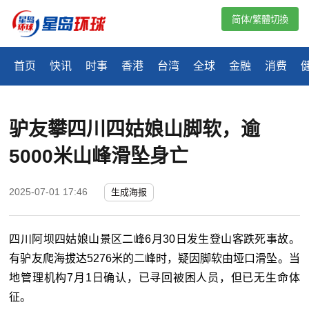
简体/繁體切換
首页
快讯
时事
香港
台湾
全球
金融
消费
驴友攀四川四姑娘山脚软，逾
5000米山峰滑坠身亡
2025-07-01 17:46
生成海报
四川阿坝四姑娘山景区二峰6月30日发生登山客跌死事故。
有驴友爬海拔达5276米的二峰时，疑因脚软由垭口滑坠。当
地管理机构7月1日确认，已寻回被困人员，但已无生命体
征。