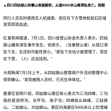
▲四川四姑娘山有攀山者疑脚软，从逾5000米山峰滑坠身亡。网图
同行人员实时使用无人机搜索，但仅在下方雪地和岩石区域
发现斑斑血迹。
红星新闻报道，7月1日，四川省登山协会负责人表示，四姑
娘山确有滑坠事件发生，他表示，（当事登山者）从垭口滑
坠下去，生还的可能性很小，“滑坠下去估计被雪埋了，现在
在下雪，（人）还没找到。”
大皖新闻7月1日上午，从四姑娘山管理局户外活动管理中心
得到确认，“发现被困人员时，已无生命体征。”
据景区官网介绍，四姑娘山景区核心景点为三沟四峰，三沟
指的是双桥沟、长坪沟、海子沟；四峰指幺妹峰、三姑娘
山、二姑娘山、大姑娘山。景区内海拔在5000米以上的雪峰