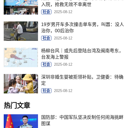
入院，抢救无效不幸离世
社会
2025-08-12
19岁男开车多次撞击单车男，叫嚣：没人
治你，00后治你
社会
2025-08-12
杨柳台风｜或先后登陆台湾及闽南粤东，
台发海上警报
社会
2025-08-12
深圳非婚生婴被拒领补贴，卫健委：待确
定
社会
2025-08-12
热门文章
国防部：中国军队坚决反制任何闹海挑衅
图谋