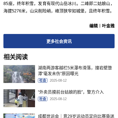
85座，终年积雪，发育有现代山岳冰川。二峰即二姑娘山，
海拔5276米，山尖削险峭，峰顶狭窄如城堡，且终年积雪。
编辑︱叶金雅
更多
社会
资讯
相关阅读
湖南两游客越栏5米瀑布滑落，撞岩壁堕
潭“毫发未伤”原因曝光
社会
2025-08-12
“外卖员摸前台姑娘的脸”，警方介入
社会
2025-08-12
成都世运会｜意29岁运动员定向比赛昏迷