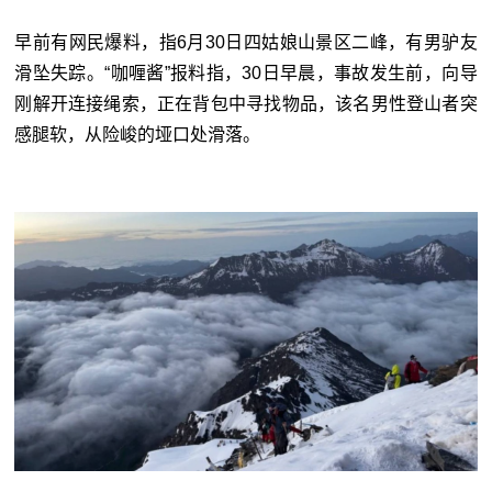
早前有网民爆料，指6月30日四姑娘山景区二峰，有男驴友
滑坠失踪。“咖喱酱”报料指，30日早晨，事故发生前，向导
刚解开连接绳索，正在背包中寻找物品，该名男性登山者突
感腿软，从险峻的垭口处滑落。