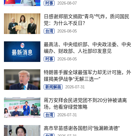
时事
2026-08-07
日感谢郑丽文捐款“青鸟”气炸，质问国民
党：为什么不反日？
台湾
2026-08-05
最高法、中央组织部、中央政法委、中央
编办、财政部、人社部印发意见
时事
2026-08-05
特朗普手握全球最强军力却无计可施，外
媒揭美伊战争“无解三选一”
新闻解画
2026-07-31
蒋万安拜会民进党团不到20分钟被请离
场，他看穿绿营策略
台湾
2026-07-31
高市早苗感谢各国慰问“独漏赖清德”