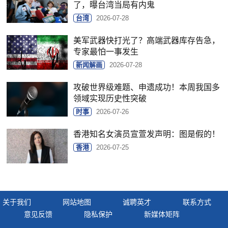
了，曝台湾当局有内鬼
台湾
2026-07-28
美军武器快打光了？高端武器库存告急，
专家最怕一事发生
新闻解画
2026-07-28
攻破世界级难题、申遗成功！本周我国多
领域实现历史性突破
时事
2026-07-26
香港知名女演员宣萱发声明：图是假的！
香港
2026-07-25
关于我们
网站地图
诚聘英才
联系方式
意见反馈
隐私保护
新媒体矩阵