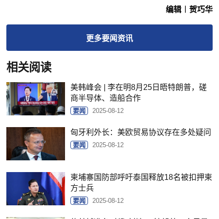
编辑︱贺巧华
更多
要闻
资讯
相关阅读
美韩峰会 | 李在明8月25日晤特朗普，磋
商半导体、造船合作
要闻
2025-08-12
匈牙利外长：美欧贸易协议存在多处疑问
要闻
2025-08-12
柬埔寨国防部呼吁泰国释放18名被扣押柬
方士兵
要闻
2025-08-12