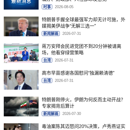
时事
2026-08-05
特朗普手握全球最强军力却无计可施，外
媒揭美伊战争“无解三选一”
新闻解画
2026-07-31
蒋万安拜会民进党团不到20分钟被请离
场，他看穿绿营策略
台湾
2026-07-31
高市早苗感谢各国慰问“独漏赖清德”
台湾
2026-07-31
特朗普刚停火，伊朗为何反而主动开战？
专家揭背后算计
新闻解画
2026-07-30
毒油案陈其迈怒问20%决策，卢秀燕证实