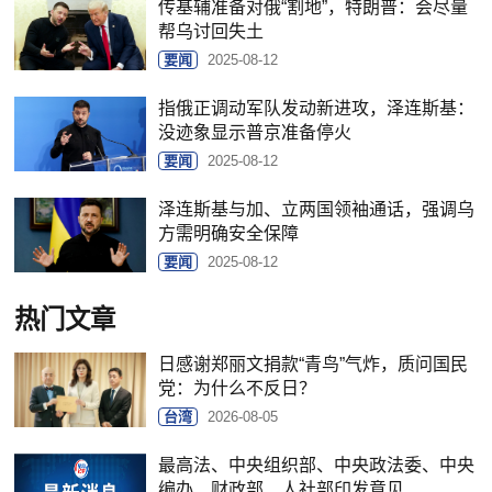
传基辅准备对俄“割地”，特朗普：会尽量
帮乌讨回失土
要闻
2025-08-12
指俄正调动军队发动新进攻，泽连斯基：
没迹象显示普京准备停火
要闻
2025-08-12
泽连斯基与加、立两国领袖通话，强调乌
方需明确安全保障
要闻
2025-08-12
热门文章
日感谢郑丽文捐款“青鸟”气炸，质问国民
党：为什么不反日？
台湾
2026-08-05
最高法、中央组织部、中央政法委、中央
编办、财政部、人社部印发意见