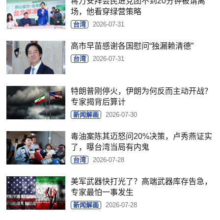
蒋万安拜会民进党团不到20分钟被请离
场，他看穿绿营策略
台湾
2026-07-31
高市早苗感谢各国慰问“独漏赖清德”
台湾
2026-07-31
特朗普刚停火，伊朗为何反而主动开战？
专家揭背后算计
新闻解画
2026-07-30
毒油案陈其迈怒问20%决策，卢秀燕证实
了，曝台湾当局有内鬼
台湾
2026-07-28
美军武器快打光了？高端武器库存告急，
专家最怕一事发生
新闻解画
2026-07-28