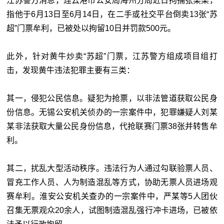
江苏警方消息，连云港市公安局海州分局近日拘捕张某某，
指他于6月13日至6月14日，在二手或社交平台倒卖13张“苏
超”门票牟利，已被处以拘留10日并罚款500元。
此外，针对黄牛炒卖“苏超”门票，江苏警方组成项目组打
击，发现黄牛违法犯罪主要有三类：
其一，侵犯公民信息。疑犯为抢票，以非法管道获取公民身
份信息。无锡公安机关侦办的一宗案件中，犯罪嫌疑人刘某
某非法获取大量公民身份信息，代抢联赛门票38张并转售牟
利。
其二，扰乱大型活动秩序。违法行为人通过勾联验票人员、
冒充工作人员、人为制造混乱等方式，协助无票人员进场观
赛牟利。淮安公安机关查办的一宗案件中，严某等5人团伙
召集无票观众20余人，试图制造混乱强行冲卡进场，已被依