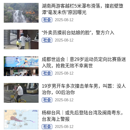
湖南两游客越栏5米瀑布滑落，撞岩壁堕
潭“毫发未伤”原因曝光
社会
2025-08-12
“外卖员摸前台姑娘的脸”，警方介入
社会
2025-08-12
成都世运会｜意29岁运动员定向比赛昏迷
入院，抢救无效不幸离世
社会
2025-08-12
19岁男开车多次撞击单车男，叫嚣：没人
治你，00后治你
社会
2025-08-12
杨柳台风｜或先后登陆台湾及闽南粤东，
台发海上警报
社会
2025-08-12