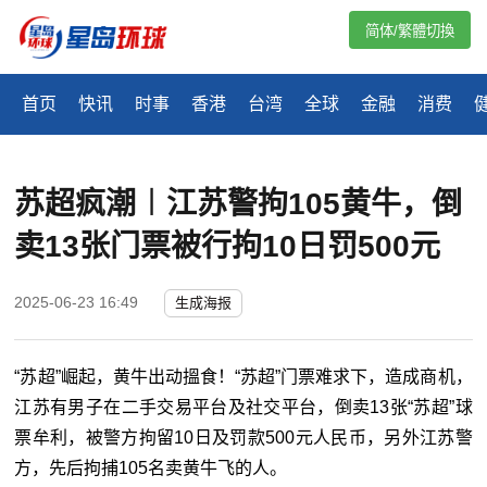
简体/繁體切換
首页
快讯
时事
香港
台湾
全球
金融
消费
苏超疯潮︱江苏警拘105黄牛，倒
卖13张门票被行拘10日罚500元
2025-06-23 16:49
生成海报
“苏超”崛起，黄牛出动搵食！“苏超”门票难求下，造成商机，
江苏有男子在二手交易平台及社交平台，倒卖13张“苏超”球
票牟利，被警方拘留10日及罚款500元人民币，另外江苏警
方，先后拘捕105名卖黄牛飞的人。