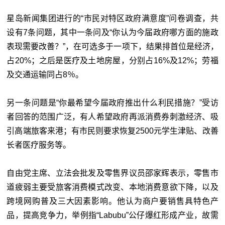
星岛新闻集团进行的“市民对特区政府满意度”问卷调查，共
设有7条问题，其中一条问及“你认为今届政府哪方面的施政
表现需要改善？”，在可选多于一项下，结果排首位是经济，
占20%；之后是医疗及土地房屋，分别占16%及12%；劳福
及交通运输同占8％。
另一条问题是“你最希望今届政府推出什么利民措施？”受访
者回答的范围广泛，有人希望政府再派消费券刺激经济、吸
引高端旅客来港；有市民则要求恢复2500元学生津贴、改善
长者医疗服务等。
自由党主席、立法会批发及零售界议员邵家辉表示，零售市
道疲弱主要受旅客消费模式改变、本地消费意欲下降，以及
跨境网购普及三大因素影响。他认为商户要销售具特色产
品，提高竞争力，举例指“Labubu”公仔爆红形成产业，故需