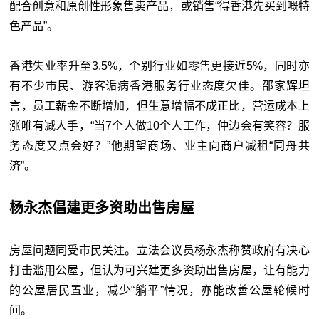
配合创意和原创性形象售卖产品，或销售“得香港先买到嘅特
色产品”。
香港失业率升至3.5%，个别行业如零售更接近5%，同时亦
有不少市民、游客诟病香港服务行业态度欠佳。邵家辉坦
言，员工薪金不断增加，但生意增幅不成正比，营运成本上
涨唯有减人手，“当7个人做10个人工作，仲边会有笑容？服
务态度又点会好？”他期望商场、业主向商户减租“同舟共
济”。
杨永杰倡建更多资助出售房屋
房屋问题同受市民关注。立法会议员杨永杰称赞政府有决心
打击滥用公屋，但认为可兴建更多资助出售房屋，让有能力
的公屋居民置业，减少“躺平”情况，亦能改善公屋轮候时
间。