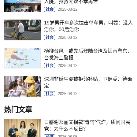
入院，抢救无效不幸离世
社会
2025-08-12
19岁男开车多次撞击单车男，叫嚣：没人
治你，00后治你
社会
2025-08-12
杨柳台风｜或先后登陆台湾及闽南粤东，
台发海上警报
社会
2025-08-12
深圳非婚生婴被拒领补贴，卫健委：待确
定
社会
2025-08-12
热门文章
日感谢郑丽文捐款“青鸟”气炸，质问国民
党：为什么不反日？
台湾
2026-08-05