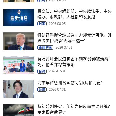
最高法、中央组织部、中央政法委、中央
编办、财政部、人社部印发意见
时事
2026-08-05
特朗普手握全球最强军力却无计可施，外
媒揭美伊战争“无解三选一”
新闻解画
2026-07-31
蒋万安拜会民进党团不到20分钟被请离
场，他看穿绿营策略
台湾
2026-07-31
高市早苗感谢各国慰问“独漏赖清德”
台湾
2026-07-31
特朗普刚停火，伊朗为何反而主动开战？
专家揭背后算计