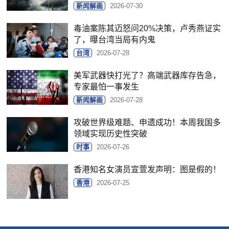
新闻解画
2026-07-30
毒油案陈其迈怒问20%决策，卢秀燕证实
了，曝台湾当局有内鬼
台湾
2026-07-28
美军武器快打光了？高端武器库存告急，
专家最怕一事发生
新闻解画
2026-07-28
攻破世界级难题、申遗成功！本周我国多
领域实现历史性突破
时事
2026-07-26
香港知名女演员宣萱发声明：图是假的！
香港
2026-07-25