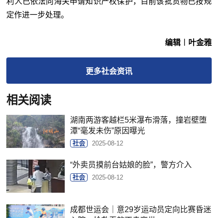
利人已依法向海关申请知识产权保护，目前该批货物已按规
定作进一步处理。
编辑︱叶金雅
更多
社会
资讯
相关阅读
湖南两游客越栏5米瀑布滑落，撞岩壁堕
潭“毫发未伤”原因曝光
社会
2025-08-12
“外卖员摸前台姑娘的脸”，警方介入
社会
2025-08-12
成都世运会｜意29岁运动员定向比赛昏迷