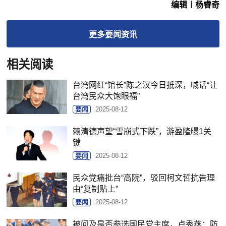
编辑︱杨睿奇
更多
要闻
资讯
相关阅读
台湾网红“馆长”陈之汉今日抵深，喊话“让
台湾民众大饱眼福”
要闻
2025-08-12
赖清德声望“雪崩式下跌”，游盈隆曝1关
键
要闻
2025-08-12
民众党痛批台“高院”，驳回柯文哲抗告理
由“复制贴上”
要闻
2025-08-12
被问及是否参选国民党主席，卢秀燕：防