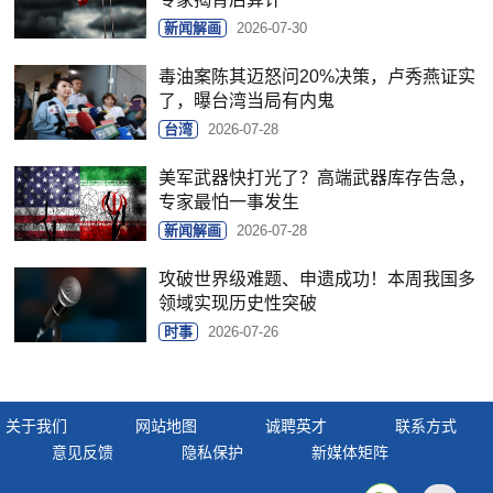
新闻解画
2026-07-30
毒油案陈其迈怒问20%决策，卢秀燕证实
了，曝台湾当局有内鬼
台湾
2026-07-28
美军武器快打光了？高端武器库存告急，
专家最怕一事发生
新闻解画
2026-07-28
攻破世界级难题、申遗成功！本周我国多
领域实现历史性突破
时事
2026-07-26
关于我们
网站地图
诚聘英才
联系方式
意见反馈
隐私保护
新媒体矩阵