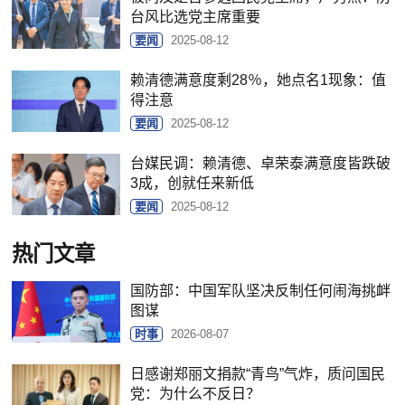
台风比选党主席重要
要闻
2025-08-12
赖清德满意度剩28％，她点名1现象：值
得注意
要闻
2025-08-12
台媒民调：赖清德、卓荣泰满意度皆跌破
3成，创就任来新低
要闻
2025-08-12
热门文章
国防部：中国军队坚决反制任何闹海挑衅
图谋
时事
2026-08-07
日感谢郑丽文捐款“青鸟”气炸，质问国民
党：为什么不反日？