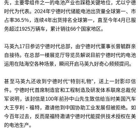
先，主要零组件之一的电池产业也踩稳关键地位，尤以宁德
时代为代表。2024年宁德时代储能电池出货量全球第一、市
占率36.5％，连续4年出货排名全球第一，直至今年4月已服
务超过1925万辆车，累计销往66个国家地区。
马英九17日参访宁德时代总部，由宁德时代董事长曾毓群亲
自接待。在总部一楼展览厅导览员解说目前宁德时代的电池
运用在陆海空各种场景，瞬间开启马英九好奇心频频提问。
甚至马英九还收到宁德时代“特别礼物”，送上一封影印信
件。宁德时代首席制造官和工程制造及研发体系联席总裁倪
军说明，该封信是100年前孙中山先生致信给当时美国汽车
大王亨利‧福特，邀请他到中国协助工业发展但被拒绝。如
今百年过去，反而是福特邀请宁德时代能提供技术授权在美
的电池生产。