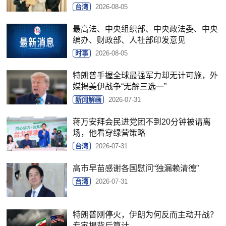
台湾
2026-08-05
最高法、中央组织部、中央政法委、中央
编办、财政部、人社部印发意见
时事
2026-08-05
特朗普手握全球最强军力却无计可施，外
媒揭美伊战争“无解三选一”
新闻解画
2026-07-31
蒋万安拜会民进党团不到20分钟被请离
场，他看穿绿营策略
台湾
2026-07-31
高市早苗感谢各国慰问“独漏赖清德”
台湾
2026-07-31
特朗普刚停火，伊朗为何反而主动开战？
专家揭背后算计