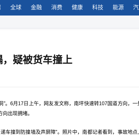
湾
全球
金融
消费
健康
科技
能源
汽
塌，疑被货车撞上
洞”。6月17日上午，网友发文称，南坪快速转107国道方向，一
方向出现拥堵。
快递车撞到防撞墙及声屏障”。照片中，南都记者看到，事故地点