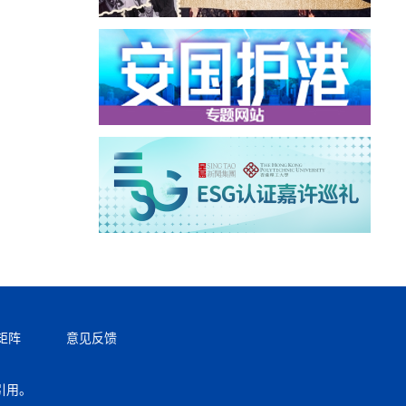
矩阵
意见反馈
引用。
返回顶部