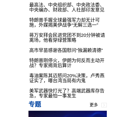
最高法、中央组织部、中央政法委、
中央编办、财政部、人社部印发意见
特朗普手握全球最强军力却无计可
施，外媒揭美伊战争“无解三选一”
蒋万安拜会民进党团不到20分钟被请
离场，他看穿绿营策略
高市早苗感谢各国慰问“独漏赖清德”
特朗普刚停火，伊朗为何反而主动开
战？专家揭背后算计
毒油案陈其迈怒问20%决策，卢秀燕
证实了，曝台湾当局有内鬼
美军武器快打光了？高端武器库存告
急，专家最怕一事发生
专题
更多