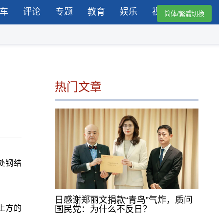
车
评论
专题
教育
娱乐
视频
简体/繁體切換
热门文章
处钢结
日感谢郑丽文捐款“青鸟”气炸，质问
上方的
国民党：为什么不反日？