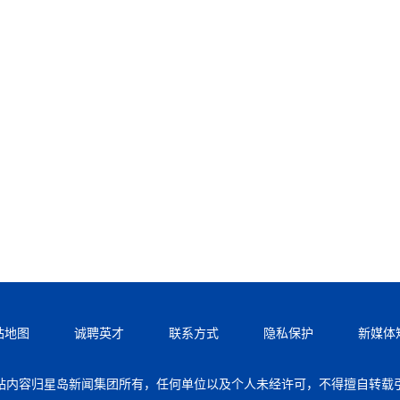
站地图
诚聘英才
联系方式
隐私保护
新媒体
站内容归星岛新闻集团所有，任何单位以及个人未经许可，不得擅自转载