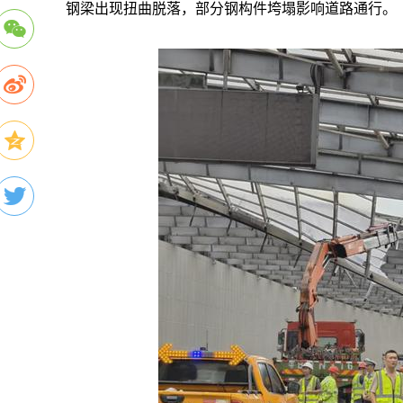
钢梁出现扭曲脱落，部分钢构件垮塌影响道路通行。