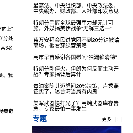
最高法、中央组织部、中央政法委、
中央编办、财政部、人社部印发意见
特朗普手握全球最强军力却无计可
施，外媒揭美伊战争“无解三选一”
向上”
”分处
蒋万安拜会民进党团不到20分钟被请
离场，他看穿绿营策略
某3名
高市早苗感谢各国慰问“独漏赖清德”
特朗普刚停火，伊朗为何反而主动开
战？专家揭背后算计
处。我
毒油案陈其迈怒问20%决策，卢秀燕
证实了，曝台湾当局有内鬼
美军武器快打光了？高端武器库存告
急，专家最怕一事发生
杨睿奇
专题
更多