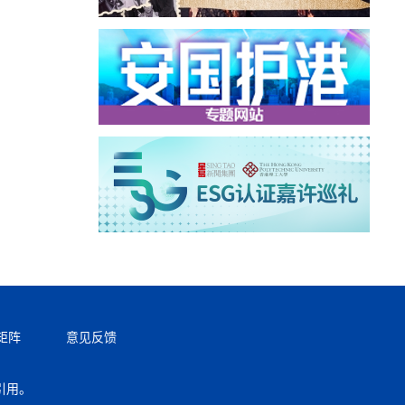
矩阵
意见反馈
引用。
返回顶部