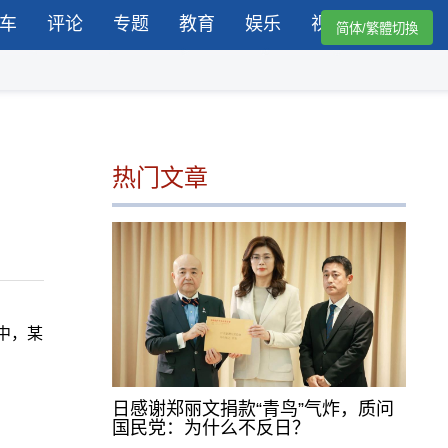
车
评论
专题
教育
娱乐
视频
简体/繁體切換
热门文章
中，某
日感谢郑丽文捐款“青鸟”气炸，质问
国民党：为什么不反日？