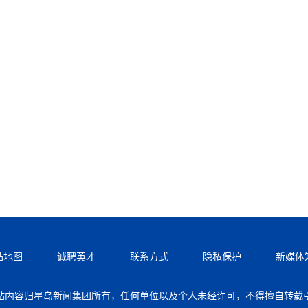
站地图
诚聘英才
联系方式
隐私保护
新媒体
站内容归星岛新闻集团所有，任何单位以及个人未经许可，不得擅自转载