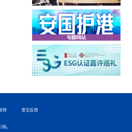
矩阵
意见反馈
引用。
返回顶部