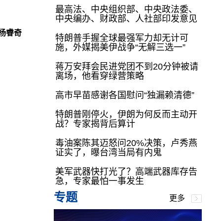
最高法、中央组织部、中央政法委、
中央编办、财政部、人社部印发意见
杨睿奇
特朗普手握全球最强军力却无计可
施，外媒揭美伊战争“无解三选一”
蒋万安拜会民进党团不到20分钟被请
离场，他看穿绿营策略
高市早苗感谢各国慰问“独漏赖清德”
特朗普刚停火，伊朗为何反而主动开
战？专家揭背后算计
毒油案陈其迈怒问20%决策，卢秀燕
证实了，曝台湾当局有内鬼
美军武器快打光了？高端武器库存告
急，专家最怕一事发生
专题
更多