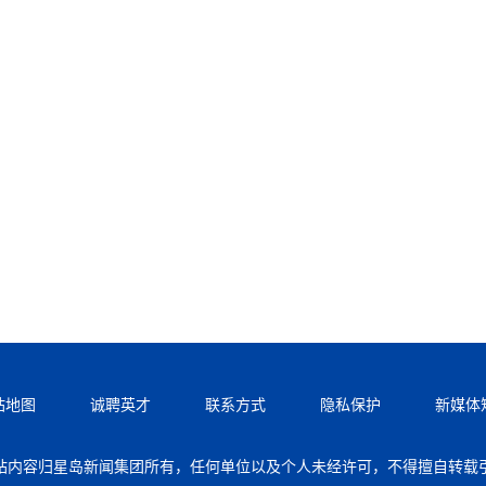
站地图
诚聘英才
联系方式
隐私保护
新媒体
站内容归星岛新闻集团所有，任何单位以及个人未经许可，不得擅自转载