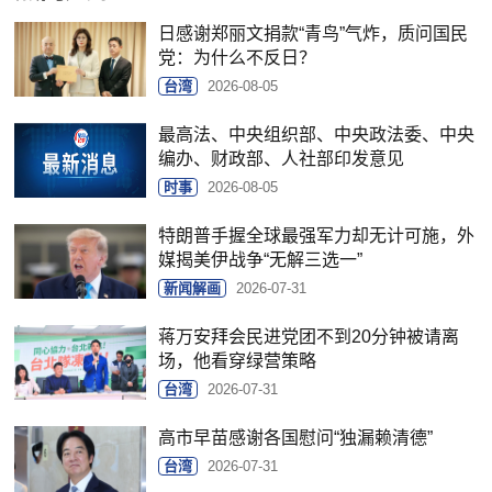
日感谢郑丽文捐款“青鸟”气炸，质问国民
党：为什么不反日？
台湾
2026-08-05
最高法、中央组织部、中央政法委、中央
编办、财政部、人社部印发意见
时事
2026-08-05
特朗普手握全球最强军力却无计可施，外
媒揭美伊战争“无解三选一”
新闻解画
2026-07-31
蒋万安拜会民进党团不到20分钟被请离
场，他看穿绿营策略
台湾
2026-07-31
高市早苗感谢各国慰问“独漏赖清德”
台湾
2026-07-31