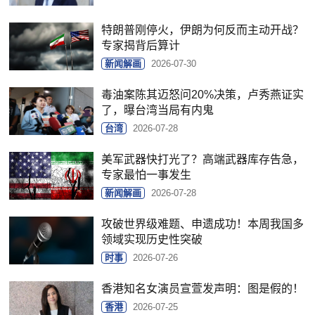
特朗普刚停火，伊朗为何反而主动开战？
专家揭背后算计
新闻解画
2026-07-30
毒油案陈其迈怒问20%决策，卢秀燕证实
了，曝台湾当局有内鬼
台湾
2026-07-28
美军武器快打光了？高端武器库存告急，
专家最怕一事发生
新闻解画
2026-07-28
攻破世界级难题、申遗成功！本周我国多
领域实现历史性突破
时事
2026-07-26
香港知名女演员宣萱发声明：图是假的！
香港
2026-07-25