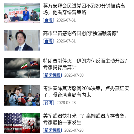
蒋万安拜会民进党团不到20分钟被请离
场，他看穿绿营策略
台湾
2026-07-31
高市早苗感谢各国慰问“独漏赖清德”
台湾
2026-07-31
特朗普刚停火，伊朗为何反而主动开战？
专家揭背后算计
新闻解画
2026-07-30
毒油案陈其迈怒问20%决策，卢秀燕证实
了，曝台湾当局有内鬼
台湾
2026-07-28
美军武器快打光了？高端武器库存告急，
专家最怕一事发生
新闻解画
2026-07-28