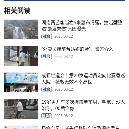
相关阅读
湖南两游客越栏5米瀑布滑落，撞岩壁堕
潭“毫发未伤”原因曝光
社会
2025-08-12
“外卖员摸前台姑娘的脸”，警方介入
社会
2025-08-12
成都世运会｜意29岁运动员定向比赛昏迷
入院，抢救无效不幸离世
社会
2025-08-12
19岁男开车多次撞击单车男，叫嚣：没人
治你，00后治你
社会
2025-08-12
杨柳台风｜或先后登陆台湾及闽南粤东，