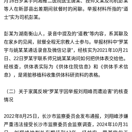
月16日罗某宇同湘雅二医院医生唐某、技师文某及司机彭某
等人在新邵县出差期间就餐时的闲聊。举报材料所指的“道
士”实为司机彭某。
彭某为湖南衡山人，录音中提及的“道教”等内容，系其聊及
在家乡的见闻，就餐全程无宗教人士参与。举报材料中“罗某
宇与姚某某通话录音及微信记录”，经核实为2021年10月21
日、22日罗某宇联系师兄姚某某询问如何把供体表交给他。
经核查，供体表实际为《供体住院信息》和《供体手术信
息》，是肾脏移植科收集供体科研资料的表格。
（二）关于家属反映“罗某宇因举报刘翔峰而遭迫害”的核查
情况
2022年8月25日，长沙市监察委员会发布通报，刘翔峰涉嫌
严重违法接受长沙市监察委员会监察调查，2024年10月31