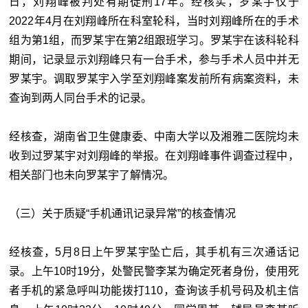
日，刘翔峰被判处有期徒刑17年。经核实，罗某宇仅于
2022年4月在刘翔峰所在科室轮科，当时刘翔峰所在的手术
组为第1组，而罗某宇在第2组跟班学习。罗某宇在该科轮科
期间，记录显示刘翔峰只有一台手术，参与手术人员中并无
罗某宇。调取罗某宇入学至刘翔峰案发前所有病案资料，未
查询到两人同台手术的记录。
经核查，湖南省卫生健康委、中南大学以及湘雅二医院均未
收到过罗某宇对刘翔峰的举报。在刘翔峰事件调查过程中，
相关部门也未向罗某宇了解情况。
（三）关于质疑“手机通讯记录异常”的核查情况
经核查，5月8日上午罗某宇坠亡后，其手机有三次通话记
录。上午10时19分，处警民警李某为确定死者身份，使用死
者手机的紧急呼叫功能拨打110，查询该手机号码及机主信