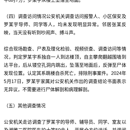
午8时7分，罗某宇从楼上坠落至地面。
（四）调查访问情况公安机关调查访问报警人、小区保安及
罗某宇导师、同学等人，均未发现明显异常。邻居张某反
映，当天没有听到吵闹声、搏斗声。
综合现场勘查、尸表及理化检验、视频侦查、调查访问等情
况，判定罗某宇系独自一人到达楼顶，自主攀爬翻越围墙到
达平台，后从镂空孔洞内跳出，坠落至地面后，反弹至尸体
发现位置。认定其系跳楼自杀死亡，排除刑事案件。2024年
5月17日，罗某宇家属对公安机关作出的调查结论书面表示
无异议，不需要进行尸体解剖和病理解剖。
（五）其他调查情况
公安机关走访调查了罗某宇的导师、辅导员、同学、室友以