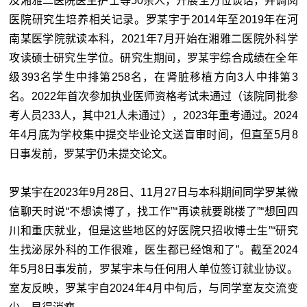
及湘雅二医院医生护士等50余人，开展全方位谈话，并调阅
医院研究生培养相关记录。罗某宇于2014年至2019年在河
南某医学院就读本科，2021年7月开始在湘雅二医院外科学
攻读硕士研究生学位。研究生期间，罗某宇综合成绩在全年
级393名学生中排第258名，在肾脏移植方向3人中排第3
名。2022年首次参加执业医师资格考试未通过（该院同批参
考人员233人，其中21人未通过），2023年重考通过。2024
年4月底为学校集中提交毕业论文送盲审时间，但直至5月8
日事发前，罗某宇仍未提交论文。
罗某宇在2023年9月28日、11月27日与本科期间同学罗某微
信聊天时说“不想读博了，找工作”“再读就要跳楼了”“想回四
川和重庆就业，但是这些地区的好医院只招收博士生”“研究
生找泌尿外科的工作很难，医生都已经饱和了”。截至2024
年5月8日事发前，罗某宇未与任何用人单位签订就业协议。
室友反映，罗某宇自2024年4月中旬后，与同学室友交流变