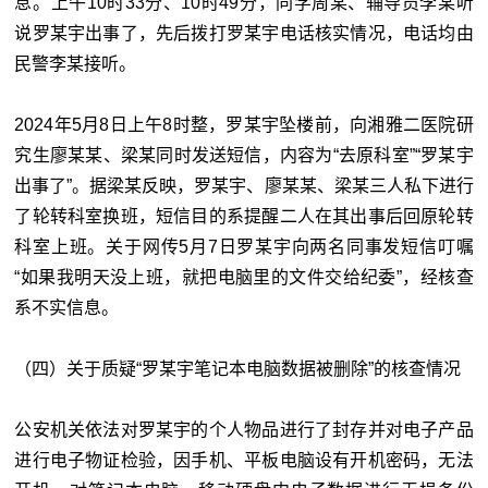
息。上午10时33分、10时49分，同学周某、辅导员李某听
说罗某宇出事了，先后拨打罗某宇电话核实情况，电话均由
民警李某接听。
2024年5月8日上午8时整，罗某宇坠楼前，向湘雅二医院研
究生廖某某、梁某同时发送短信，内容为“去原科室”“罗某宇
出事了”。据梁某反映，罗某宇、廖某某、梁某三人私下进行
了轮转科室换班，短信目的系提醒二人在其出事后回原轮转
科室上班。关于网传5月7日罗某宇向两名同事发短信叮嘱
“如果我明天没上班，就把电脑里的文件交给纪委”，经核查
系不实信息。
（四）关于质疑“罗某宇笔记本电脑数据被删除”的核查情况
公安机关依法对罗某宇的个人物品进行了封存并对电子产品
进行电子物证检验，因手机、平板电脑设有开机密码，无法