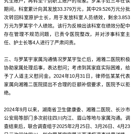
究生账户，再转至个别职工账户的现象。罗某宇近三年在读
期间，科室累计向其发放33.379万元，其中29.526万元分批
次转回科室原护士长，用于发放科室人员绩效，剩余3.853
万元为罗某宇个人绩效。该行为反映出该科室在绩效分配中
存在管理不规范问题，已责令医院整改，并对涉事科室主
任、护士长等4人进行了严肃问责。
三、与罗某宇家属沟通情况罗某宇坠亡后，湘雅二医院积极
协助家属处理后事，表达慰问；考虑到其家庭实际困难，给
予了人道主义慰问金。2024年10月31日，律师伍某某代表
家属向湘雅二医院提出不合理的巨额补偿要求，医院予以拒
绝。
2024年9月以来，湖南省卫生健康委、湘雅二医院、长沙市
公安局等部门多次前往四川内江、眉山等地与家属沟通。调
查结束后，联合调查组于2025年2月25日、3月26日、4月23