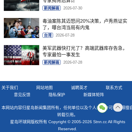
专家揭背后算计
新闻解画
2026-07-30
毒油案陈其迈怒问20%决策，卢秀燕证实
了，曝台湾当局有内鬼
台湾
2026-07-28
美军武器快打光了？高端武器库存告急，
专家最怕一事发生
新闻解画
2026-07-28
关于我们
网站地图
诚聘英才
联系方式
意见反馈
隐私保护
新媒体矩阵
本网站内容归星岛新闻集团所有，任何单位以及个人未经许可，不得擅
返回
转载引用。
顶部
星岛环球网版权所有 Copyright © 2005-2026 Stnn.cc All Rights
Reserved.