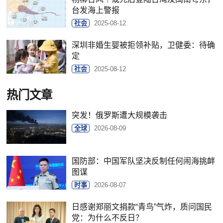
台发海上警报
社会
2025-08-12
深圳非婚生婴被拒领补贴，卫健委：待确
定
社会
2025-08-12
热门文章
突发！俄罗斯遭大规模袭击
全球
2026-08-09
国防部：中国军队坚决反制任何闹海挑衅
图谋
时事
2026-08-07
日感谢郑丽文捐款“青鸟”气炸，质问国民
党：为什么不反日？