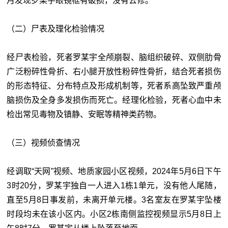
月发现罗某宇眼镜框有破损，没有去修。
（二）尸表及理化检验情况
经尸表检验，死者罗某宇全颅崩裂、脑组织破碎、双侧肋骨
广泛粉碎性骨折、右小腿开放性粉碎性骨折，结合死者损伤
的形态特征、分布特点及形成机制等，死者系高坠致严重颅
脑损伤及全身多发损伤而死亡。经理化检验，死者心血中未
检出常见毒物及镇静、安眠等精神类药物。
（三）视频侦查情况
经调取“天网”视频、地质家园小区视频，2024年5月6日下午
3时20分，罗某宇独自一人进入1栋1单元，没有他人尾随，
直至5月8日事发前，未离开单元楼。3名室友在罗某宇坠楼
时段均未在该小区内。小区2栋南侧监控视频显示5月8日上