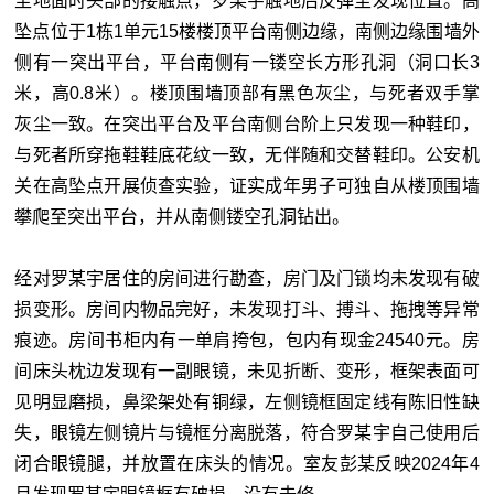
至地面时头部的接触点，罗某宇触地后反弹至发现位置。高
坠点位于1栋1单元15楼楼顶平台南侧边缘，南侧边缘围墙外
侧有一突出平台，平台南侧有一镂空长方形孔洞（洞口长3
米，高0.8米）。楼顶围墙顶部有黑色灰尘，与死者双手掌
灰尘一致。在突出平台及平台南侧台阶上只发现一种鞋印，
与死者所穿拖鞋鞋底花纹一致，无伴随和交替鞋印。公安机
关在高坠点开展侦查实验，证实成年男子可独自从楼顶围墙
攀爬至突出平台，并从南侧镂空孔洞钻出。
经对罗某宇居住的房间进行勘查，房门及门锁均未发现有破
损变形。房间内物品完好，未发现打斗、搏斗、拖拽等异常
痕迹。房间书柜内有一单肩挎包，包内有现金24540元。房
间床头枕边发现有一副眼镜，未见折断、变形，框架表面可
见明显磨损，鼻梁架处有铜绿，左侧镜框固定线有陈旧性缺
失，眼镜左侧镜片与镜框分离脱落，符合罗某宇自己使用后
闭合眼镜腿，并放置在床头的情况。室友彭某反映2024年4