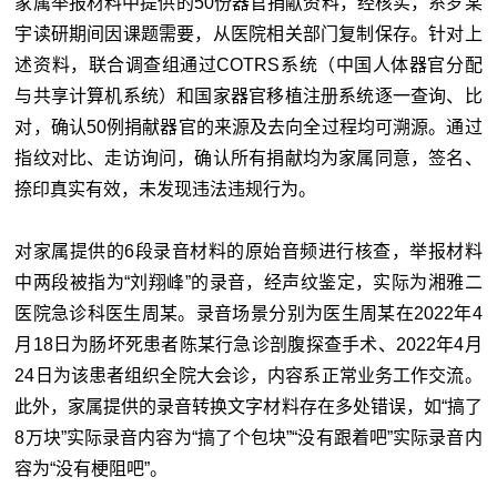
家属举报材料中提供的50份器官捐献资料，经核实，系罗某
宇读研期间因课题需要，从医院相关部门复制保存。针对上
述资料，联合调查组通过COTRS系统（中国人体器官分配
与共享计算机系统）和国家器官移植注册系统逐一查询、比
对，确认50例捐献器官的来源及去向全过程均可溯源。通过
指纹对比、走访询问，确认所有捐献均为家属同意，签名、
捺印真实有效，未发现违法违规行为。
对家属提供的6段录音材料的原始音频进行核查，举报材料
中两段被指为“刘翔峰”的录音，经声纹鉴定，实际为湘雅二
医院急诊科医生周某。录音场景分别为医生周某在2022年4
月18日为肠坏死患者陈某行急诊剖腹探查手术、2022年4月
24日为该患者组织全院大会诊，内容系正常业务工作交流。
此外，家属提供的录音转换文字材料存在多处错误，如“搞了
8万块”实际录音内容为“搞了个包块”“没有跟着吧”实际录音内
容为“没有梗阻吧”。