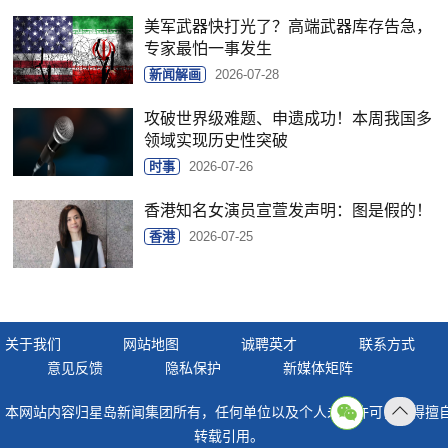
美军武器快打光了？高端武器库存告急，
专家最怕一事发生
新闻解画
2026-07-28
攻破世界级难题、申遗成功！本周我国多
领域实现历史性突破
时事
2026-07-26
香港知名女演员宣萱发声明：图是假的！
香港
2026-07-25
关于我们
网站地图
诚聘英才
联系方式
意见反馈
隐私保护
新媒体矩阵
本网站内容归星岛新闻集团所有，任何单位以及个人未经许可，不得擅
返回
转载引用。