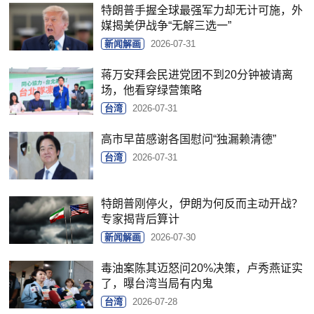
特朗普手握全球最强军力却无计可施，外
媒揭美伊战争“无解三选一”
新闻解画
2026-07-31
蒋万安拜会民进党团不到20分钟被请离
场，他看穿绿营策略
台湾
2026-07-31
高市早苗感谢各国慰问“独漏赖清德”
台湾
2026-07-31
特朗普刚停火，伊朗为何反而主动开战？
专家揭背后算计
新闻解画
2026-07-30
毒油案陈其迈怒问20%决策，卢秀燕证实
了，曝台湾当局有内鬼
台湾
2026-07-28