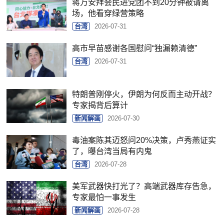
蒋万安拜会民进党团不到20分钟被请离
场，他看穿绿营策略
台湾
2026-07-31
高市早苗感谢各国慰问“独漏赖清德”
台湾
2026-07-31
特朗普刚停火，伊朗为何反而主动开战？
专家揭背后算计
新闻解画
2026-07-30
毒油案陈其迈怒问20%决策，卢秀燕证实
了，曝台湾当局有内鬼
台湾
2026-07-28
美军武器快打光了？高端武器库存告急，
专家最怕一事发生
新闻解画
2026-07-28