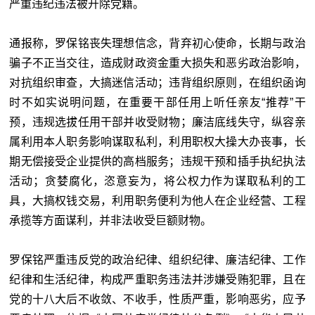
严重违纪违法被开除党籍。
通报称，罗保铭丧失理想信念，背弃初心使命，长期与政治
骗子不正当交往，造成财政资金重大损失和恶劣政治影响，
对抗组织审查，大搞迷信活动；违背组织原则，在组织函询
时不如实说明问题，在重要干部任用上听任亲友“推荐”干
预，违规选拔任用干部并收受财物；廉洁底线失守，纵容亲
属利用本人职务影响谋取私利，利用职权大操大办丧事，长
期无偿接受企业提供的高档服务；违规干预和插手执纪执法
活动；贪婪腐化，恣意妄为，将公权力作为谋取私利的工
具，大搞权钱交易，利用职务便利为他人在企业经营、工程
承揽等方面谋利，并非法收受巨额财物。
罗保铭严重违反党的政治纪律、组织纪律、廉洁纪律、工作
纪律和生活纪律，构成严重职务违法并涉嫌受贿犯罪，且在
党的十八大后不收敛、不收手，性质严重，影响恶劣，应予