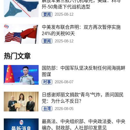
解放军第三款六代机曝光，美媒：料与
歼-50角逐下代战机选型
要闻
2025-08-12
中美发布联合声明：双方再次暂停实施
24%的关税90天
要闻
2025-08-12
热门文章
国防部：中国军队坚决反制任何闹海挑衅
图谋
时事
2026-08-07
日感谢郑丽文捐款“青鸟”气炸，质问国民
党：为什么不反日？
台湾
2026-08-05
最高法、中央组织部、中央政法委、中央
编办、财政部、人社部印发意见