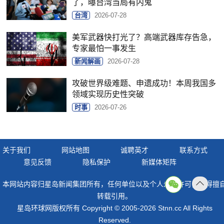
了，曝台湾当局有内鬼
台湾
2026-07-28
美军武器快打光了？高端武器库存告急，
专家最怕一事发生
新闻解画
2026-07-28
攻破世界级难题、申遗成功！本周我国多
领域实现历史性突破
时事
2026-07-26
关于我们
网站地图
诚聘英才
联系方式
意见反馈
隐私保护
新媒体矩阵
本网站内容归星岛新闻集团所有，任何单位以及个人未经许可，不得擅
返回
转载引用。
顶部
星岛环球网版权所有 Copyright © 2005-2026 Stnn.cc All Rights
Reserved.