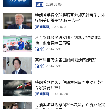
时事
2026-08-05
特朗普手握全球最强军力却无计可施，外
媒揭美伊战争“无解三选一”
新闻解画
2026-07-31
蒋万安拜会民进党团不到20分钟被请离
场，他看穿绿营策略
台湾
2026-07-31
高市早苗感谢各国慰问“独漏赖清德”
台湾
2026-07-31
特朗普刚停火，伊朗为何反而主动开战？
专家揭背后算计
新闻解画
2026-07-30
毒油案陈其迈怒问20%决策，卢秀燕证实