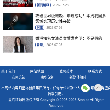
新闻解画
2026-07-28
攻破世界级难题、申遗成功！本周我国多
领域实现历史性突破
时事
2026-07-26
香港知名女演员宣萱发声明：图是假的！
香港
2026-07-25
关于我们
网站地图
诚聘英才
联系方式
意见反馈
隐私保护
新媒体矩阵
本网站内容归星岛新闻集团所有，任何单位以及个人未经许可，不得擅
返回
转载引用。
顶部
星岛环球网版权所有 Copyright © 2005-2026 Stnn.cc All Rights
Reserved.