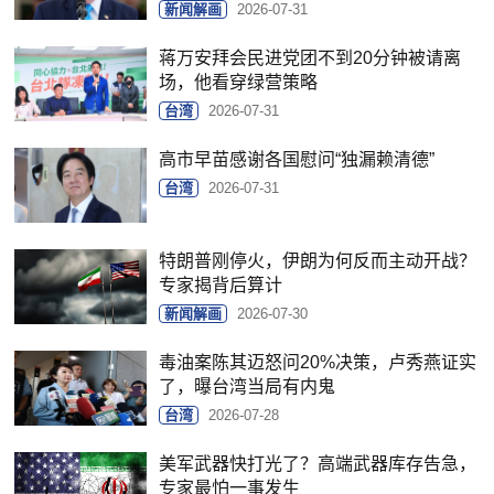
新闻解画
2026-07-31
蒋万安拜会民进党团不到20分钟被请离
场，他看穿绿营策略
台湾
2026-07-31
高市早苗感谢各国慰问“独漏赖清德”
台湾
2026-07-31
特朗普刚停火，伊朗为何反而主动开战？
专家揭背后算计
新闻解画
2026-07-30
毒油案陈其迈怒问20%决策，卢秀燕证实
了，曝台湾当局有内鬼
台湾
2026-07-28
美军武器快打光了？高端武器库存告急，
专家最怕一事发生