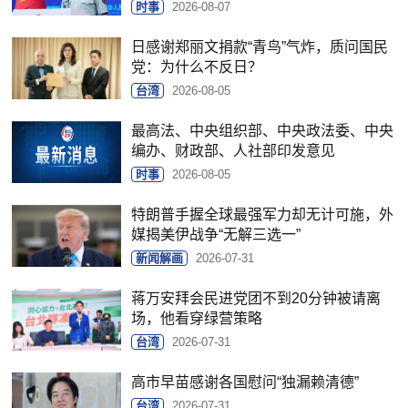
时事
2026-08-07
日感谢郑丽文捐款“青鸟”气炸，质问国民
党：为什么不反日？
台湾
2026-08-05
最高法、中央组织部、中央政法委、中央
编办、财政部、人社部印发意见
时事
2026-08-05
特朗普手握全球最强军力却无计可施，外
媒揭美伊战争“无解三选一”
新闻解画
2026-07-31
蒋万安拜会民进党团不到20分钟被请离
场，他看穿绿营策略
台湾
2026-07-31
高市早苗感谢各国慰问“独漏赖清德”
台湾
2026-07-31