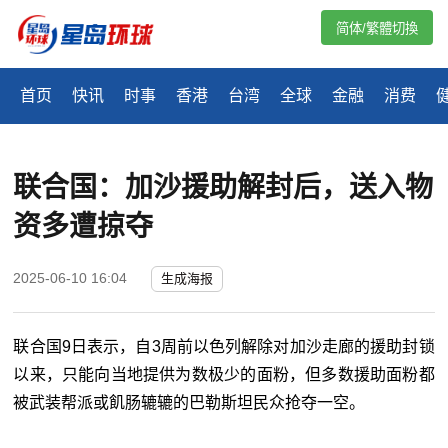
简体/繁體切換
首页
快讯
时事
香港
台湾
全球
金融
消费
联合国：加沙援助解封后，送入物
资多遭掠夺
2025-06-10 16:04
生成海报
联合国9日表示，自3周前以色列解除对
加沙
走廊的援助封锁
以来，只能向当地提供为数极少的面粉，但多数援助面粉都
被武装帮派或飢肠辘辘的巴勒斯坦民众抢夺一空。