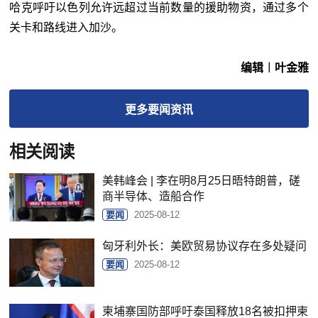
哈克呼吁以色列允许远超过当前数量的援助物资，通过多个
关卡和路线进入加沙。
编辑︱叶金雅
更多
要闻
资讯
相关阅读
美韩峰会 | 李在明8月25日晤特朗普，磋
商半导体、造船合作
要闻
2025-08-12
匈牙利外长：美欧贸易协议存在多处疑问
要闻
2025-08-12
柬埔寨国防部呼吁泰国释放18名被扣押柬