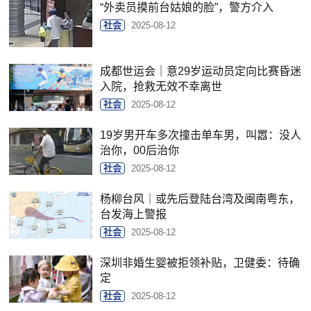
“外卖员摸前台姑娘的脸”，警方介入
社会
2025-08-12
成都世运会｜意29岁运动员定向比赛昏迷
入院，抢救无效不幸离世
社会
2025-08-12
19岁男开车多次撞击单车男，叫嚣：没人
治你，00后治你
社会
2025-08-12
杨柳台风｜或先后登陆台湾及闽南粤东，
台发海上警报
社会
2025-08-12
深圳非婚生婴被拒领补贴，卫健委：待确
定
社会
2025-08-12