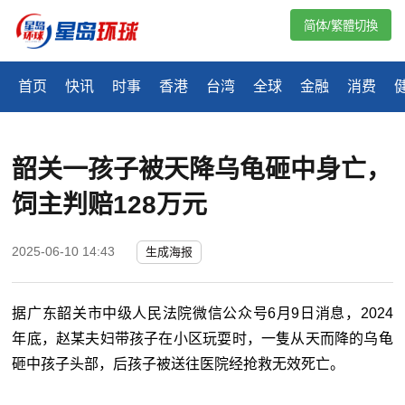
简体/繁體切換
首页
快讯
时事
香港
台湾
全球
金融
消费
韶关一孩子被天降乌龟砸中身亡，
饲主判赔128万元
2025-06-10 14:43
生成海报
据广东韶关市中级人民法院微信公众号6月9日消息，2024
年底，赵某夫妇带孩子在小区玩耍时，一隻从天而降的乌龟
砸中孩子头部，后孩子被送往医院经抢救无效死亡。