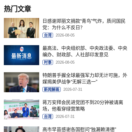
热门文章
日感谢郑丽文捐款“青鸟”气炸，质问国民
党：为什么不反日？
台湾
2026-08-05
最高法、中央组织部、中央政法委、中央
编办、财政部、人社部印发意见
时事
2026-08-05
特朗普手握全球最强军力却无计可施，外
媒揭美伊战争“无解三选一”
新闻解画
2026-07-31
蒋万安拜会民进党团不到20分钟被请离
场，他看穿绿营策略
台湾
2026-07-31
高市早苗感谢各国慰问“独漏赖清德”