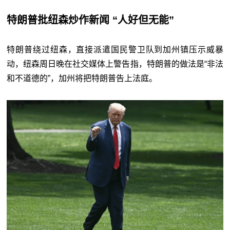
特朗普批纽森炒作新闻 “人好但无能”
特朗普绕过纽森，直接派遣国民警卫队到加州镇压示威暴
动，纽森周日晚在社交媒体上警告指，特朗普的做法是“非法
和不道德的”，加州将把特朗普告上法庭。