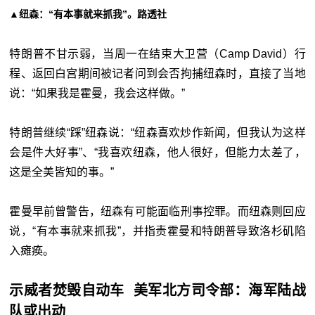
▲纽森：“有本事就来抓我”。路透社
特朗普不甘示弱，当周一在结束大卫营（Camp David）行
程、返回白宫期间被记者问到会否拘捕纽森时，直接了当地
说：“如果我是霍曼，我会这样做。”
特朗普继续“踩”纽森说：“纽森喜欢炒作新闻，但我认为这样
会是件大好事”、“我喜欢纽森，他人很好，但能力太差了，
这是全美皆知的事。”
霍曼早前曾警告，纽森有可能面临刑事控罪。而纽森则回应
说，“有本事就来抓我”，并指责霍曼和特朗普导致洛杉矶陷
入瘫痪。
示威者焚毁自动车 美军北方司令部：海军陆战
队或出动