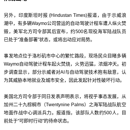
另外，印度斯坦时报 (Hindustan Times)报道，由于示威浪
潮中，有多辆Waymo公司营运的自动驾驶计程车遭人纵火焚
毁，美军北方司令部其后宣布，约500名现役海军陆战队员
已处于“准备部署”状态，或将出动应对局势。
事发地点位于洛杉矶市中心的繁忙路段，现场民众目睹多辆
Waymo自动驾驶计程车起火焚烧，火势迅猛，浓烟冲天。初
步调查显示，部分示威者对AI与自动驾驶技术抱有敌意，认
为其威胁本地就业及城市安全，因此发起针对性破坏行动。
美国北方司令部于同日发表声明表示，将视乎事态发展，从
加州二十九棕榈市（Twentynine Palms）之海军陆战队航空
地面作战中心调派兵力。报道指，该部队人数约500人，目
前处于“可即时行动”的待命状态。