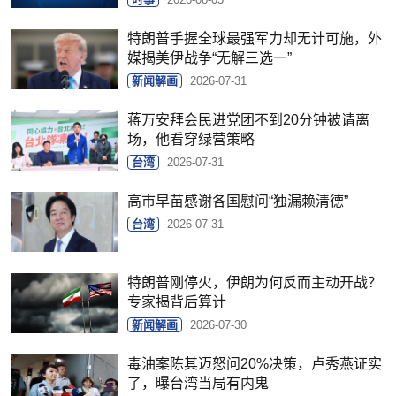
特朗普手握全球最强军力却无计可施，外
媒揭美伊战争“无解三选一”
新闻解画
2026-07-31
蒋万安拜会民进党团不到20分钟被请离
场，他看穿绿营策略
台湾
2026-07-31
高市早苗感谢各国慰问“独漏赖清德”
台湾
2026-07-31
特朗普刚停火，伊朗为何反而主动开战？
专家揭背后算计
新闻解画
2026-07-30
毒油案陈其迈怒问20%决策，卢秀燕证实
了，曝台湾当局有内鬼