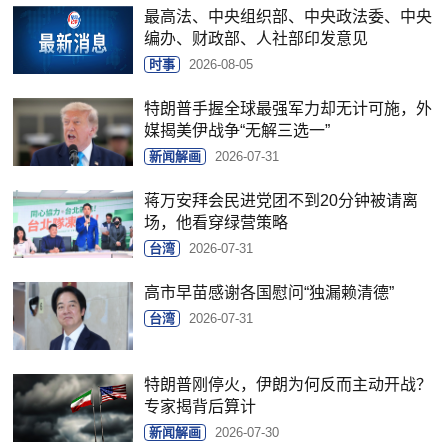
最高法、中央组织部、中央政法委、中央
编办、财政部、人社部印发意见
时事
2026-08-05
特朗普手握全球最强军力却无计可施，外
媒揭美伊战争“无解三选一”
新闻解画
2026-07-31
蒋万安拜会民进党团不到20分钟被请离
场，他看穿绿营策略
台湾
2026-07-31
高市早苗感谢各国慰问“独漏赖清德”
台湾
2026-07-31
特朗普刚停火，伊朗为何反而主动开战？
专家揭背后算计
新闻解画
2026-07-30