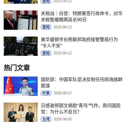
要闻
2025-08-12
关税战｜白宫：特朗普签行政命令，对华
关税暂缓期再延长90日
要闻
2025-08-12
美华盛顿市长称联邦政府接管警局行为
“令人不安”
要闻
2025-08-12
热门文章
国防部：中国军队坚决反制任何闹海挑衅
图谋
时事
2026-08-07
日感谢郑丽文捐款“青鸟”气炸，质问国民
党：为什么不反日？
台湾
2026-08-05