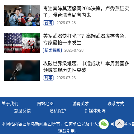
毒油案陈其迈怒问20%决策，卢秀燕证实
了，曝台湾当局有内鬼
台湾
2026-07-28
美军武器快打光了？高端武器库存告急，
专家最怕一事发生
新闻解画
2026-07-28
攻破世界级难题、申遗成功！本周我国多
领域实现历史性突破
时事
2026-07-26
关于我们
网站地图
诚聘英才
联系方式
意见反馈
隐私保护
新媒体矩阵
本网站内容归星岛新闻集团所有，任何单位以及个人未经许可，不得擅
返回
转载引用。