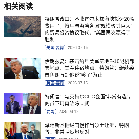
相关阅读
特朗普改口：不收霍尔木兹海峡货运20%
费用了，将用与海湾各国“规模极其巨大”
的贸易投资协议取代，“美国再次赢得了
胜利”
美国-要闻
2026-07-15
伊朗报复：袭击约旦美军基地F-18战机部
署地点、美军住宿地点，特朗普：继续袭
击伊朗直到他说“够了”为止
美国-要闻
2026-07-15
特朗普：与英特尔CEO会面“非常有趣”，
阁员下周再晤陈立武
要闻
2025-08-12
泽连斯基拒绝向俄作出领土让步，特朗
普：非常强烈地反对