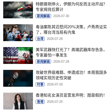
特朗普刚停火，伊朗为何反而主动开战？
专家揭背后算计
新闻解画
2026-07-30
毒油案陈其迈怒问20%决策，卢秀燕证实
了，曝台湾当局有内鬼
台湾
2026-07-28
美军武器快打光了？高端武器库存告急，
专家最怕一事发生
新闻解画
2026-07-28
攻破世界级难题、申遗成功！本周我国多
领域实现历史性突破
时事
2026-07-26
香港知名女演员宣萱发声明：图是假的！
香港
2026-07-25