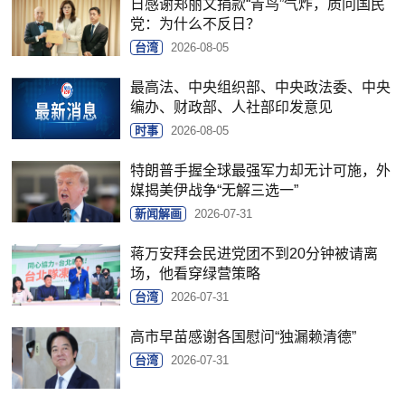
日感谢郑丽文捐款“青鸟”气炸，质问国民
党：为什么不反日？
台湾
2026-08-05
最高法、中央组织部、中央政法委、中央
编办、财政部、人社部印发意见
时事
2026-08-05
特朗普手握全球最强军力却无计可施，外
媒揭美伊战争“无解三选一”
新闻解画
2026-07-31
蒋万安拜会民进党团不到20分钟被请离
场，他看穿绿营策略
台湾
2026-07-31
高市早苗感谢各国慰问“独漏赖清德”
台湾
2026-07-31