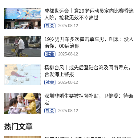
成都世运会｜意29岁运动员定向比赛昏迷
入院，抢救无效不幸离世
社会
2025-08-12
19岁男开车多次撞击单车男，叫嚣：没人
治你，00后治你
社会
2025-08-12
杨柳台风｜或先后登陆台湾及闽南粤东，
台发海上警报
社会
2025-08-12
深圳非婚生婴被拒领补贴，卫健委：待确
定
社会
2025-08-12
热门文章