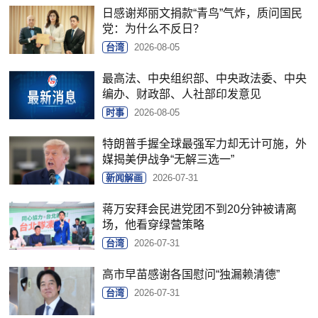
日感谢郑丽文捐款“青鸟”气炸，质问国民
党：为什么不反日？
台湾
2026-08-05
最高法、中央组织部、中央政法委、中央
编办、财政部、人社部印发意见
时事
2026-08-05
特朗普手握全球最强军力却无计可施，外
媒揭美伊战争“无解三选一”
新闻解画
2026-07-31
蒋万安拜会民进党团不到20分钟被请离
场，他看穿绿营策略
台湾
2026-07-31
高市早苗感谢各国慰问“独漏赖清德”
台湾
2026-07-31