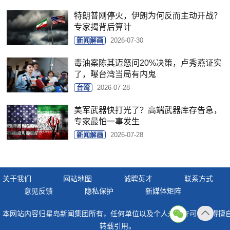
特朗普刚停火，伊朗为何反而主动开战？
专家揭背后算计
新闻解画
2026-07-30
毒油案陈其迈怒问20%决策，卢秀燕证实
了，曝台湾当局有内鬼
台湾
2026-07-28
美军武器快打光了？高端武器库存告急，
专家最怕一事发生
新闻解画
2026-07-28
关于我们
网站地图
诚聘英才
联系方式
意见反馈
隐私保护
新媒体矩阵
本网站内容归星岛新闻集团所有，任何单位以及个人未经许可，不得擅
返回
转载引用。