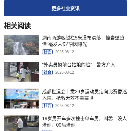
更多
社会
资讯
相关阅读
湖南两游客越栏5米瀑布滑落，撞岩壁堕
潭“毫发未伤”原因曝光
社会
2025-08-12
“外卖员摸前台姑娘的脸”，警方介入
社会
2025-08-12
成都世运会｜意29岁运动员定向比赛昏迷
入院，抢救无效不幸离世
社会
2025-08-12
19岁男开车多次撞击单车男，叫嚣：没人
治你，00后治你