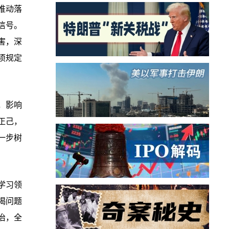
推动落
信号。
害，深
项规定
，影响
正己，
一步树
学习领
喝问题
治，全