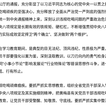
公厅的通报，充分彰显了以习近平同志为核心的党中央一以贯之
吃喝顽疾的坚强决心，充分释放了全面从严治党一严到底的强烈
统一到中央通报精神上来，深刻认识违规吃喝问题的严重政治危
央八项规定是长期有效的铁规矩、硬杠杠，不断增强贯彻中央八
实际成效坚定捍卫“两个确立”、坚决做到“两个维护”。
在学习教育期间，是典型的目无法纪、顶风违纪，性质极为严重
员干部要强化以案为鉴，深刻汲取教训，以刀刃向内的勇气检身
小事小节论”“影响发展论”“行业特殊论”等错误思想作斗争，进
戒、行有所止。
规吃喝顽瘴痼疾。要抓严抓实思想教育，组织全省党员干部深入
中央八项规定及其实施细则精神，把黄梅县有关党员干部违规吃
教育，让党员干部受警醒、知敬畏、守底线。要抓严抓实集中整