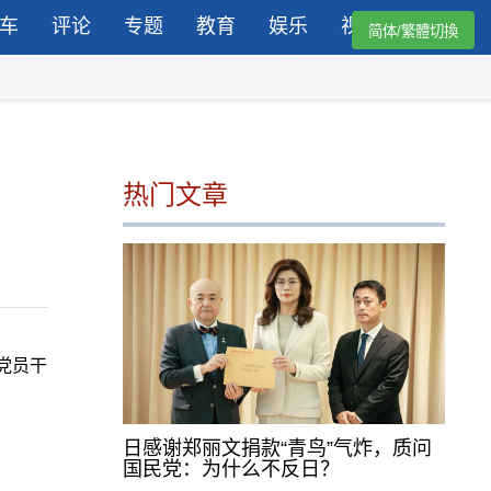
车
评论
专题
教育
娱乐
视频
简体/繁體切換
热门文章
党员干
日感谢郑丽文捐款“青鸟”气炸，质问
国民党：为什么不反日？