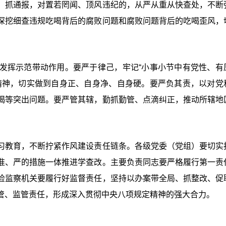
、抓通报，对置若罔闻、顶风违纪的，从严从重从快查处，不断
深挖细查违规吃喝背后的腐败问题和腐败问题背后的吃喝歪风，
发挥示范带动作用。要严于律己，牢记“小事小节中有党性、有
精神，切实做到自身正、自身净、自身硬。要严负其责，以对党
喝等突出问题。要严管其辖，勤抓勤管、点滴纠正，推动所辖地
习教育，不断拧紧作风建设责任链条。各级党委（党组）要切实
准、严的措施一体推进学查改。主要负责同志要严格履行第一责
检监察机关要履行好监督责任，坚持以办案带全局、抓整改、促
管、监管责任，形成深入贯彻中央八项规定精神的强大合力。