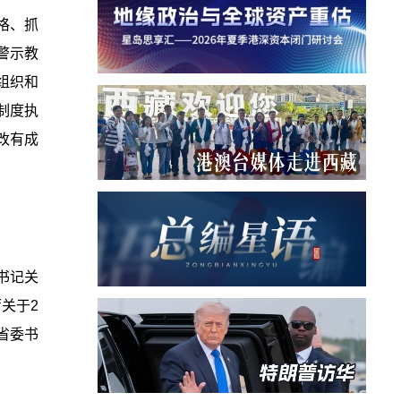
格、抓
警示教
组织和
制度执
改有成
书记关
关于2
省委书