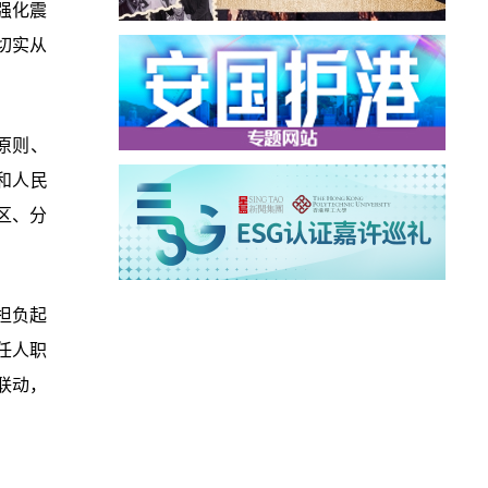
强化震
切实从
原则、
和人民
区、分
担负起
任人职
联动，