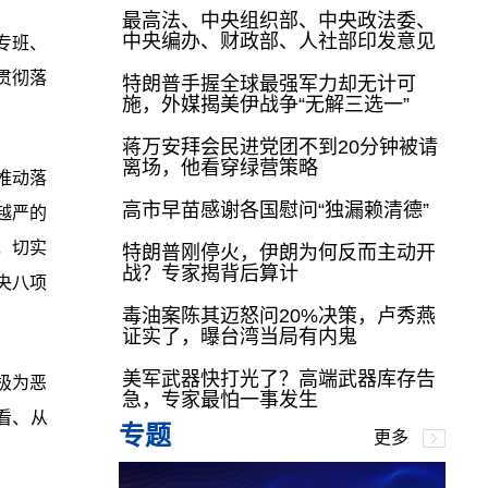
最高法、中央组织部、中央政法委、
中央编办、财政部、人社部印发意见
专班、
贯彻落
特朗普手握全球最强军力却无计可
施，外媒揭美伊战争“无解三选一”
蒋万安拜会民进党团不到20分钟被请
离场，他看穿绿营策略
推动落
高市早苗感谢各国慰问“独漏赖清德”
越严的
，切实
特朗普刚停火，伊朗为何反而主动开
战？专家揭背后算计
央八项
毒油案陈其迈怒问20%决策，卢秀燕
证实了，曝台湾当局有内鬼
美军武器快打光了？高端武器库存告
极为恶
急，专家最怕一事发生
看、从
专题
更多