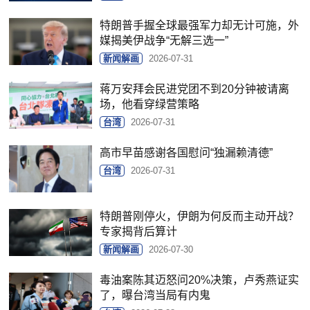
特朗普手握全球最强军力却无计可施，外
媒揭美伊战争“无解三选一”
新闻解画
2026-07-31
蒋万安拜会民进党团不到20分钟被请离
场，他看穿绿营策略
台湾
2026-07-31
高市早苗感谢各国慰问“独漏赖清德”
台湾
2026-07-31
特朗普刚停火，伊朗为何反而主动开战？
专家揭背后算计
新闻解画
2026-07-30
毒油案陈其迈怒问20%决策，卢秀燕证实
了，曝台湾当局有内鬼