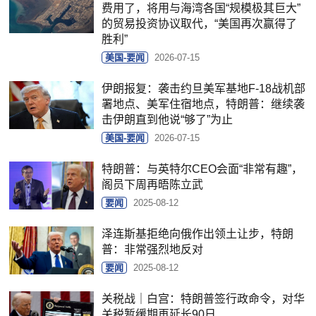
费用了，将用与海湾各国“规模极其巨大”
的贸易投资协议取代，“美国再次赢得了
胜利”
美国-要闻
2026-07-15
伊朗报复：袭击约旦美军基地F-18战机部
署地点、美军住宿地点，特朗普：继续袭
击伊朗直到他说“够了”为止
美国-要闻
2026-07-15
特朗普：与英特尔CEO会面“非常有趣”，
阁员下周再晤陈立武
要闻
2025-08-12
泽连斯基拒绝向俄作出领土让步，特朗
普：非常强烈地反对
要闻
2025-08-12
关税战｜白宫：特朗普签行政命令，对华
关税暂缓期再延长90日