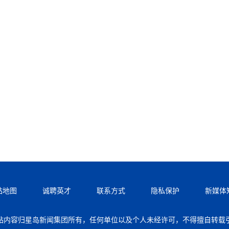
站地图
诚聘英才
联系方式
隐私保护
新媒体
站内容归星岛新闻集团所有，任何单位以及个人未经许可，不得擅自转载