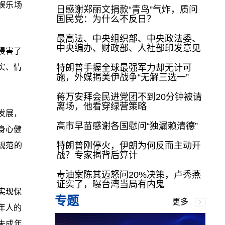
等娱乐场
日感谢郑丽文捐款“青鸟”气炸，质问
国民党：为什么不反日？
最高法、中央组织部、中央政法委、
中央编办、财政部、人社部印发意见
侵害了
实、情
特朗普手握全球最强军力却无计可
施，外媒揭美伊战争“无解三选一”
蒋万安拜会民进党团不到20分钟被请
离场，他看穿绿营策略
发展，
高市早苗感谢各国慰问“独漏赖清德”
身心健
特朗普刚停火，伊朗为何反而主动开
规范的
战？专家揭背后算计
毒油案陈其迈怒问20%决策，卢秀燕
证实了，曝台湾当局有内鬼
实现保
专题
更多
年人的
未成年