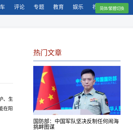
车
评论
专题
教育
娱乐
视频
简体/繁體切換
热门文章
护、生
能在阳
国防部：中国军队坚决反制任何闹海
挑衅图谋