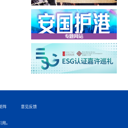
矩阵
意见反馈
引用。
返回顶部