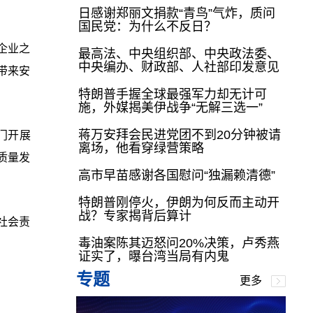
日感谢郑丽文捐款“青鸟”气炸，质问
国民党：为什么不反日？
企业之
最高法、中央组织部、中央政法委、
中央编办、财政部、人社部印发意见
带来安
特朗普手握全球最强军力却无计可
施，外媒揭美伊战争“无解三选一”
蒋万安拜会民进党团不到20分钟被请
门开展
离场，他看穿绿营策略
质量发
高市早苗感谢各国慰问“独漏赖清德”
特朗普刚停火，伊朗为何反而主动开
战？专家揭背后算计
社会责
毒油案陈其迈怒问20%决策，卢秀燕
证实了，曝台湾当局有内鬼
专题
更多