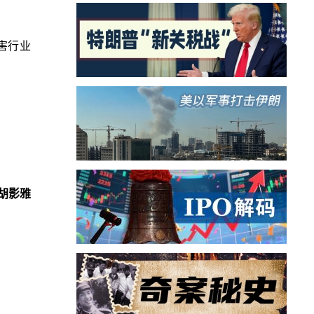
害行业
胡影雅