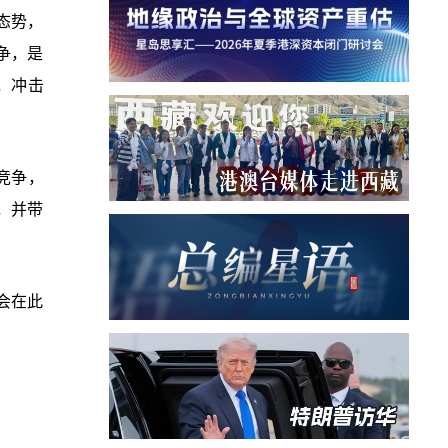
态势，
争，是
，冲击
性竞争，
，并带
会在此