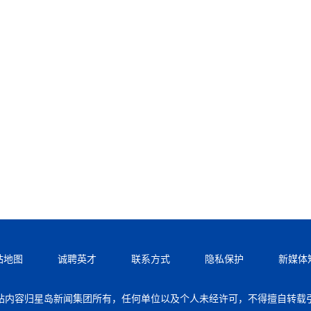
站地图
诚聘英才
联系方式
隐私保护
新媒体
站内容归星岛新闻集团所有，任何单位以及个人未经许可，不得擅自转载