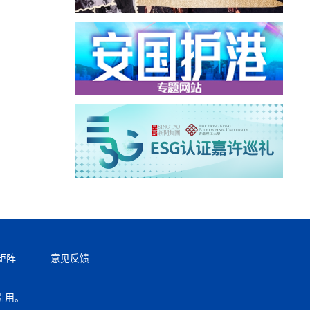
矩阵
意见反馈
引用。
返回顶部