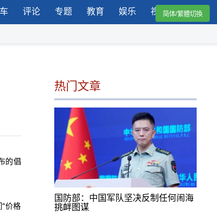
车
评论
专题
教育
娱乐
视频
简体/繁體切換
热门文章
布的倡
国防部：中国军队坚决反制任何闹海
“价格
挑衅图谋