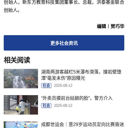
创始人，新东方教育科技集团董事长、总裁，洪泰基金联合
创始人。
编辑︱贺巧华
更多
社会
资讯
相关阅读
湖南两游客越栏5米瀑布滑落，撞岩壁堕
潭“毫发未伤”原因曝光
社会
2025-08-12
“外卖员摸前台姑娘的脸”，警方介入
社会
2025-08-12
成都世运会｜意29岁运动员定向比赛昏迷