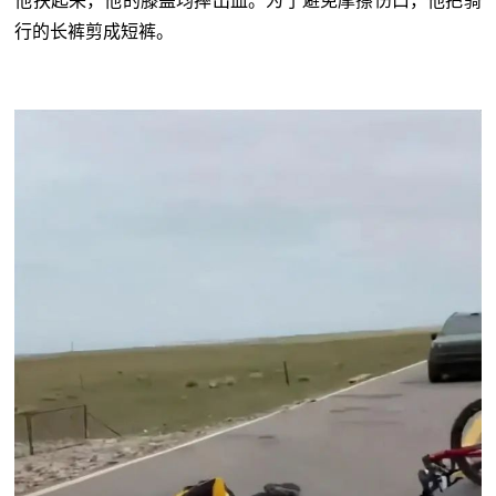
他扶起来，他的膝盖均摔出血。为了避免摩擦伤口，他把骑
行的长裤剪成短裤。