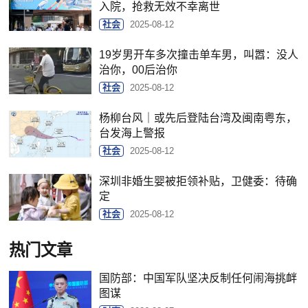
入院，抢救无效不幸离世
社会
2025-08-12
19岁男开车多次撞击单车男，叫嚣：没人
治你，00后治你
社会
2025-08-12
杨柳台风｜或先后登陆台湾及闽南粤东，
台发海上警报
社会
2025-08-12
深圳非婚生婴被拒领补贴，卫健委：待确
定
社会
2025-08-12
热门文章
国防部：中国军队坚决反制任何闹海挑衅
图谋