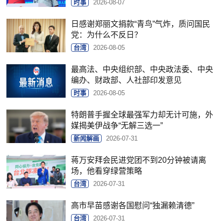
时事
2026-08-07
日感谢郑丽文捐款“青鸟”气炸，质问国民
党：为什么不反日？
台湾
2026-08-05
最高法、中央组织部、中央政法委、中央
编办、财政部、人社部印发意见
时事
2026-08-05
特朗普手握全球最强军力却无计可施，外
媒揭美伊战争“无解三选一”
新闻解画
2026-07-31
蒋万安拜会民进党团不到20分钟被请离
场，他看穿绿营策略
台湾
2026-07-31
高市早苗感谢各国慰问“独漏赖清德”
台湾
2026-07-31