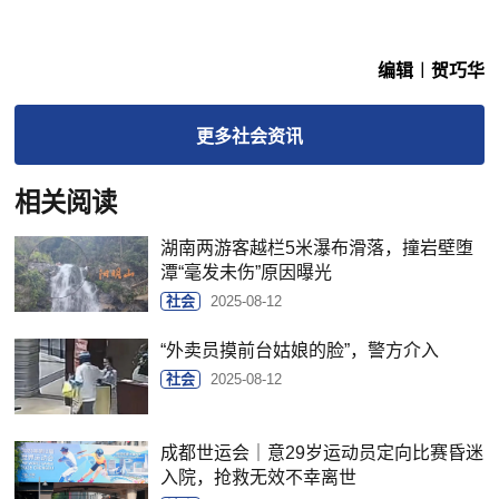
编辑︱贺巧华
更多
社会
资讯
相关阅读
湖南两游客越栏5米瀑布滑落，撞岩壁堕
潭“毫发未伤”原因曝光
社会
2025-08-12
“外卖员摸前台姑娘的脸”，警方介入
社会
2025-08-12
成都世运会｜意29岁运动员定向比赛昏迷
入院，抢救无效不幸离世