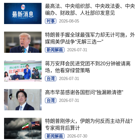
最高法、中央组织部、中央政法委、中央
编办、财政部、人社部印发意见
时事
2026-08-05
特朗普手握全球最强军力却无计可施，外
媒揭美伊战争“无解三选一”
新闻解画
2026-07-31
蒋万安拜会民进党团不到20分钟被请离
场，他看穿绿营策略
台湾
2026-07-31
高市早苗感谢各国慰问“独漏赖清德”
台湾
2026-07-31
特朗普刚停火，伊朗为何反而主动开战？
专家揭背后算计
新闻解画
2026-07-30