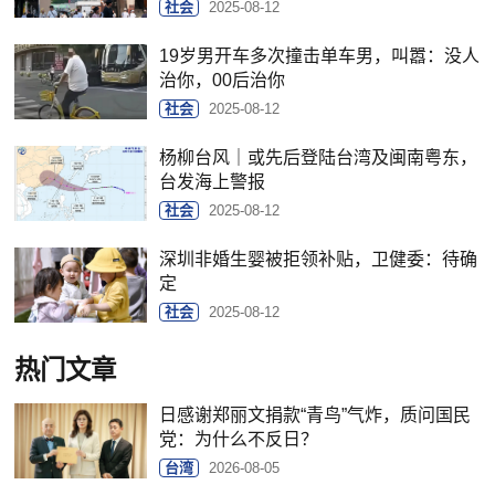
社会
2025-08-12
19岁男开车多次撞击单车男，叫嚣：没人
治你，00后治你
社会
2025-08-12
杨柳台风｜或先后登陆台湾及闽南粤东，
台发海上警报
社会
2025-08-12
深圳非婚生婴被拒领补贴，卫健委：待确
定
社会
2025-08-12
热门文章
日感谢郑丽文捐款“青鸟”气炸，质问国民
党：为什么不反日？
台湾
2026-08-05