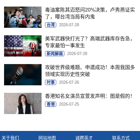
毒油案陈其迈怒问20%决策，卢秀燕证实
了，曝台湾当局有内鬼
台湾
2026-07-28
美军武器快打光了？高端武器库存告急，
专家最怕一事发生
新闻解画
2026-07-28
攻破世界级难题、申遗成功！本周我国多
领域实现历史性突破
时事
2026-07-26
香港知名女演员宣萱发声明：图是假的！
香港
2026-07-25
关于我们
网站地图
诚聘英才
联系方式