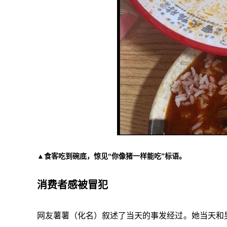
▲食客吃到碗底，惊见“你像猪一样能吃”标语。
消费者感被冒犯
网友薯薯（化名）叙述了当天的事发经过。她当天和