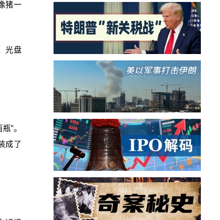
像猪一
，光盘
瓶”。
装成了