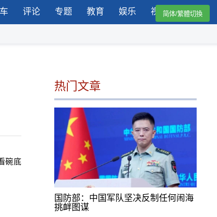
车
评论
专题
教育
娱乐
视频
简体/繁體切換
热门文章
看碗底
国防部：中国军队坚决反制任何闹海
挑衅图谋