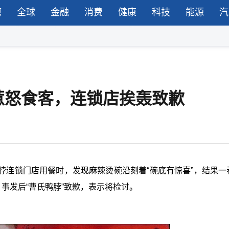
湾
全球
金融
消费
健康
科技
能源
汽
惹怒食客，连锁店挨轰致歉
脖连锁门店用餐时，发现麻辣烫碗沿刻着“碗底有惊喜”，结果一
事发后“曹氏鸭脖”致歉，表示将检讨。