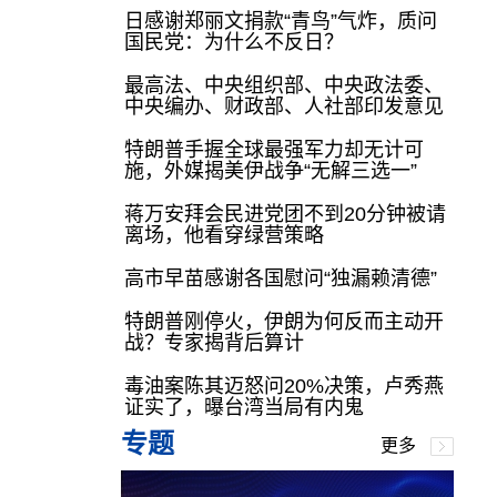
日感谢郑丽文捐款“青鸟”气炸，质问
国民党：为什么不反日？
最高法、中央组织部、中央政法委、
中央编办、财政部、人社部印发意见
特朗普手握全球最强军力却无计可
施，外媒揭美伊战争“无解三选一”
蒋万安拜会民进党团不到20分钟被请
离场，他看穿绿营策略
高市早苗感谢各国慰问“独漏赖清德”
特朗普刚停火，伊朗为何反而主动开
战？专家揭背后算计
毒油案陈其迈怒问20%决策，卢秀燕
证实了，曝台湾当局有内鬼
专题
更多