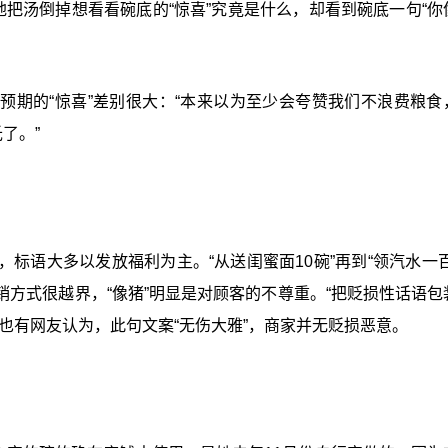
地把汤倒掉想看看碗底的“惊喜”究竟是什么，却看到碗底一句“你
她预期的“惊喜”差别很大：“本来以为至少会夸赞我们不浪费粮食
了。”
标语大多以发放福利为主。“从送闺蜜面10碗”再到“领汽水一百
方式很越界，“像猪”明显是对顾客的不尊重。“把贬损性话语包
也有网友认为，此句文案“无伤大雅”，商家并无贬损恶意。