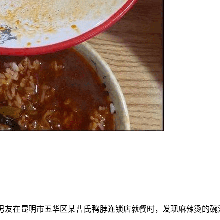
男友在昆明市五华区某曹氏鸭脖连锁店就餐时，发现麻辣烫的碗