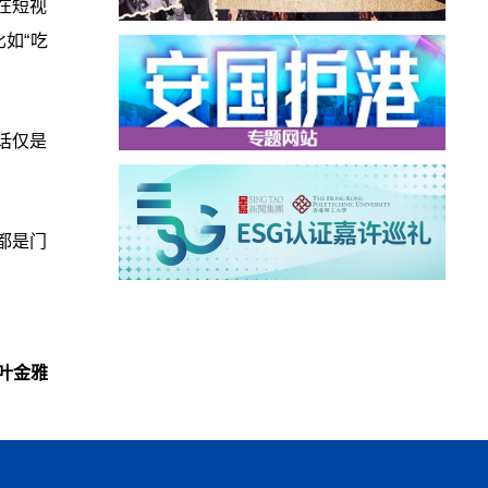
在短视
如“吃
话仅是
都是门
叶金雅