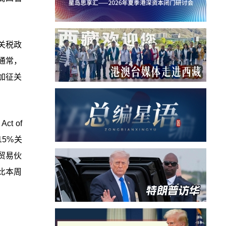
关税政
通常，
加征关
t of
5%关
贸易伙
比本周