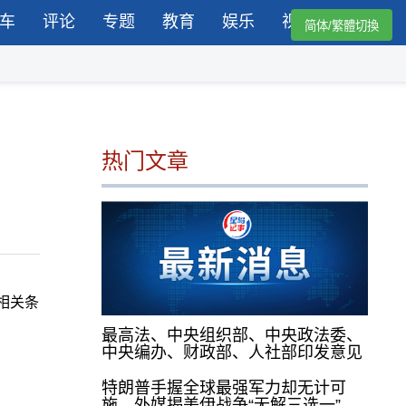
车
评论
专题
教育
娱乐
视频
简体/繁體切換
热门文章
相关条
最高法、中央组织部、中央政法委、
中央编办、财政部、人社部印发意见
特朗普手握全球最强军力却无计可
施，外媒揭美伊战争“无解三选一”