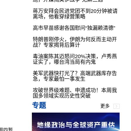
蒋万安拜会民进党团不到20分钟被请
离场，他看穿绿营策略
高市早苗感谢各国慰问“独漏赖清德”
特朗普刚停火，伊朗为何反而主动开
战？专家揭背后算计
毒油案陈其迈怒问20%决策，卢秀燕
证实了，曝台湾当局有内鬼
美军武器快打光了？高端武器库存告
急，专家最怕一事发生
攻破世界级难题、申遗成功！本周我
国多领域实现历史性突破
专题
更多
院周四暂