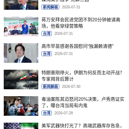
新闻解画
2026-07-31
蒋万安拜会民进党团不到20分钟被请离
场，他看穿绿营策略
台湾
2026-07-31
高市早苗感谢各国慰问“独漏赖清德”
台湾
2026-07-31
特朗普刚停火，伊朗为何反而主动开战？
专家揭背后算计
新闻解画
2026-07-30
毒油案陈其迈怒问20%决策，卢秀燕证实
了，曝台湾当局有内鬼
台湾
2026-07-28
美军武器快打光了？高端武器库存告急，