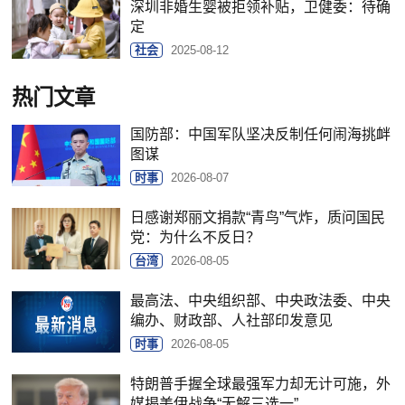
深圳非婚生婴被拒领补贴，卫健委：待确
定
社会
2025-08-12
热门文章
国防部：中国军队坚决反制任何闹海挑衅
图谋
时事
2026-08-07
日感谢郑丽文捐款“青鸟”气炸，质问国民
党：为什么不反日？
台湾
2026-08-05
最高法、中央组织部、中央政法委、中央
编办、财政部、人社部印发意见
时事
2026-08-05
特朗普手握全球最强军力却无计可施，外
媒揭美伊战争“无解三选一”