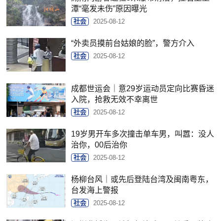
潭“毫发未伤”原因曝光
社会
2025-08-12
“外卖员摸前台姑娘的脸”，警方介入
社会
2025-08-12
成都世运会｜意29岁运动员定向比赛昏迷
入院，抢救无效不幸离世
社会
2025-08-12
19岁男开车多次撞击单车男，叫嚣：没人
治你，00后治你
社会
2025-08-12
杨柳台风｜或先后登陆台湾及闽南粤东，
台发海上警报
社会
2025-08-12