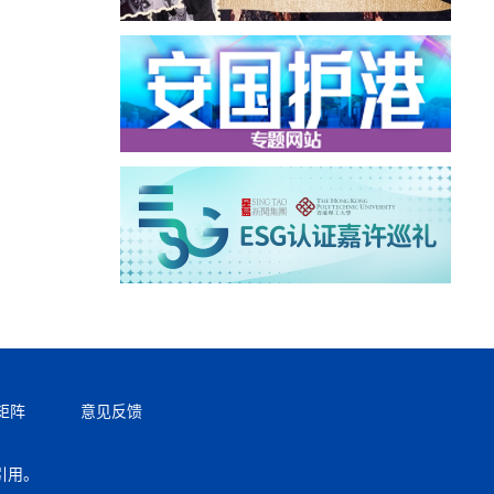
矩阵
意见反馈
引用。
返回顶部