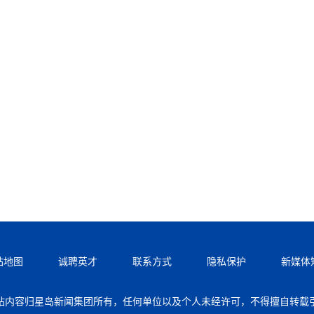
站地图
诚聘英才
联系方式
隐私保护
新媒体
站内容归星岛新闻集团所有，任何单位以及个人未经许可，不得擅自转载