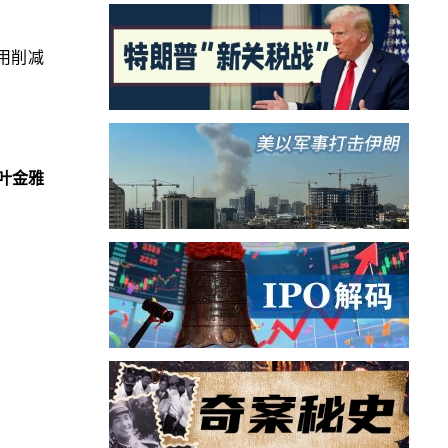
用削减
叶金雅