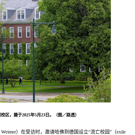
区，摄于2025年5月23日。（图／路透）
Weimer）在受访时，邀请哈佛到德国设立“流亡校园”（exile