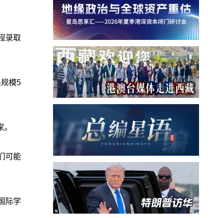
程录取
规模5
家。
们可能
国际学