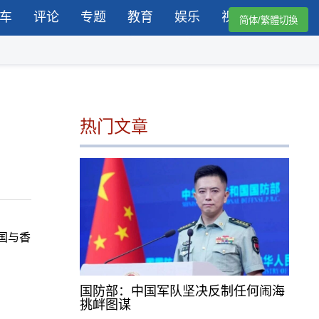
车
评论
专题
教育
娱乐
视频
简体/繁體切換
热门文章
国与香
国防部：中国军队坚决反制任何闹海
挑衅图谋