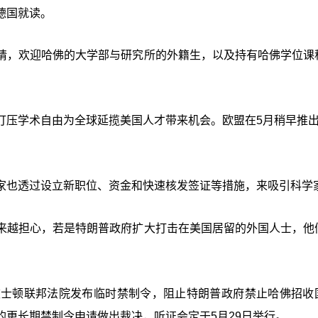
到德国就读。
请，欢迎哈佛的大学部与研究所的外籍生，以及持有哈佛学位课
打压学术自由为全球延揽美国人才带来机会。欧盟在5月稍早推出
家也透过设立新职位、资金和快速核发签证等措施，来吸引科学
来越担心，若是特朗普政府扩大打击在美国居留的外国人士，他
波士顿联邦法院发布临时禁制令，阻止特朗普政府禁止哈佛招收
更长期禁制令申请做出裁决，听证会定于5月29日举行。