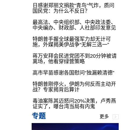
日感谢郑丽文捐款“青鸟”气炸，质问
国民党：为什么不反日？
最高法、中央组织部、中央政法委、
中央编办、财政部、人社部印发意见
特朗普手握全球最强军力却无计可
施，外媒揭美伊战争“无解三选一”
蒋万安拜会民进党团不到20分钟被请
离场，他看穿绿营策略
高市早苗感谢各国慰问“独漏赖清德”
特朗普刚停火，伊朗为何反而主动开
战？专家揭背后算计
毒油案陈其迈怒问20%决策，卢秀燕
证实了，曝台湾当局有内鬼
专题
更多